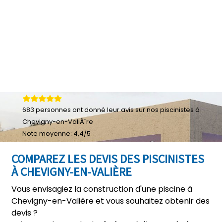
683
personnes ont donné leur
avis sur nos piscinistes à
Chevigny-en-ValiÃ¨re
Note moyenne:
4,4
/
5
COMPAREZ LES DEVIS DES PISCINISTES
À CHEVIGNY-EN-VALIÈRE
Vous envisagiez la construction d'une piscine à
Chevigny-en-Valière et vous souhaitez obtenir des
devis ?