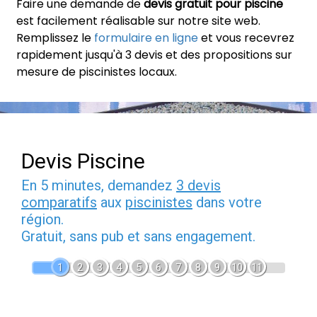
Faire une demande de
devis gratuit pour piscine
est facilement réalisable sur notre site web.
Remplissez le
formulaire en ligne
et vous recevrez
rapidement jusqu'à 3 devis et des propositions sur
mesure de piscinistes locaux.
Devis Piscine
En 5 minutes, demandez
3 devis
comparatifs
aux
piscinistes
dans votre
région.
Gratuit, sans pub et sans engagement.
1
2
3
4
5
6
7
8
9
10
11