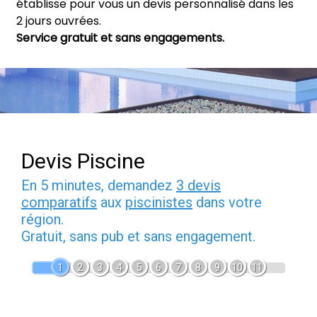
établisse pour vous un devis personnalisé dans les
2 jours ouvrées.
Service gratuit et sans engagements.
Devis Piscine
En 5 minutes, demandez
3 devis
comparatifs
aux
piscinistes
dans votre
région.
Gratuit, sans pub et sans engagement.
1
2
3
4
5
6
7
8
9
10
11