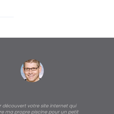
ir découvert votre site internet qui
Pour moi tout 
re ma propre piscine pour un petit
profondeur de