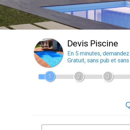
Devis Piscine
En 5 minutes, demande
Gratuit, sans pub et san
1
2
3
Q