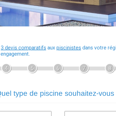
z
3 devis comparatifs
aux
piscinistes
dans votre rég
s engagement.
4
5
6
7
8
uel type de piscine souhaitez-vous