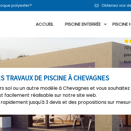
n coque polyester?
Obtenez vos de
ACCUEIL
PISCINE ENTERRÉE
PISCINE
721
pis
Not
ES TRAVAUX DE PISCINE À CHEVAGNES
ors sol ou un autre modèle à Chevagnes et vous souhaitez 
t facilement réalisable sur notre site web.
rapidement jusqu'à 3 devis et des propositions sur mesure