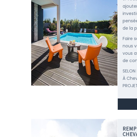
ajoute
invest
pensée
de la p
Faire 
nous v
vous a
de con
SELON 
À Che
PROJET
REMP
CHEV