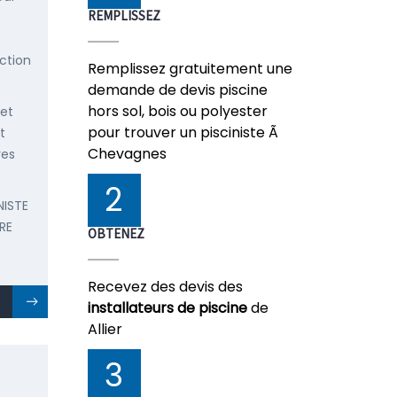
REMPLISSEZ
ction
Remplissez gratuitement une
demande de devis piscine
hors sol, bois ou polyester
 et
pour trouver un pisciniste Ã
t
Chevagnes
res
2
NISTE
RE
OBTENEZ
Recevez des devis des
installateurs de piscine
de
Allier
3