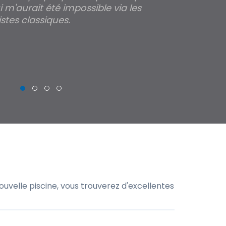
 m'aurait été impossible via les
les parois pour
stes classiques.
THIERRY
uvelle piscine, vous trouverez d'excellentes