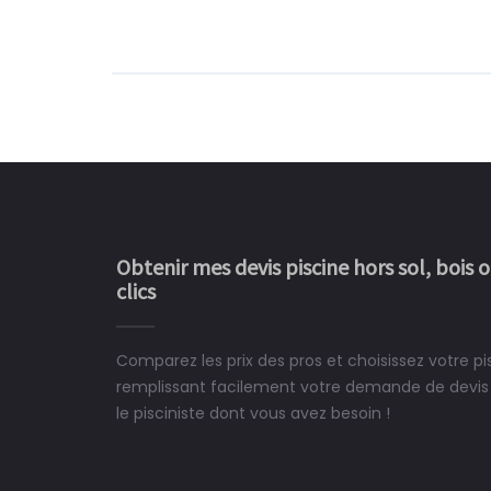
Obtenir mes devis piscine hors sol, bois 
clics
Comparez les prix des pros et choisissez votre p
Le rêve devient enfin 
remplissant facilement votre demande de devis 
construit chez moi.
le pisciniste dont vous avez besoin !
 partagé, la joie de voir la
e ce plan d'eau, un livre
CHARLES