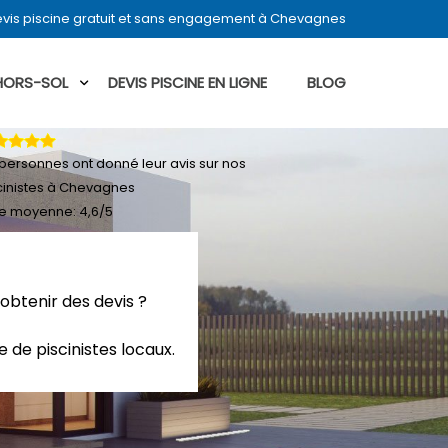
vis piscine gratuit et sans engagement à Chevagnes
 HORS-SOL
DEVIS PISCINE EN LIGNE
BLOG
personnes ont donné leur
avis sur nos
cinistes à Chevagnes
e moyenne:
4,6
/
5
obtenir des devis ?
 de piscinistes locaux.