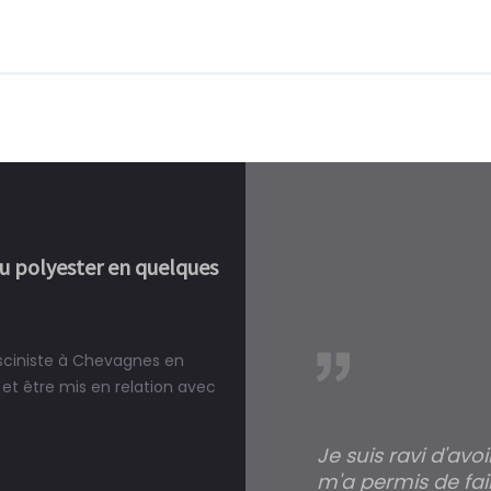
ou polyester en quelques
isciniste à Chevagnes en
réalité, une piscine est bien
et être mis en relation avec
Je suis ravi d'avo
m'a permis de fai