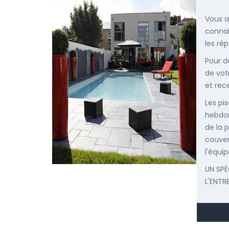
Vous a
connai
les ré
Pour d
de vot
et rec
Les pis
hebdom
de la p
couver
l'équip
UN SPÉ
L'ENTR