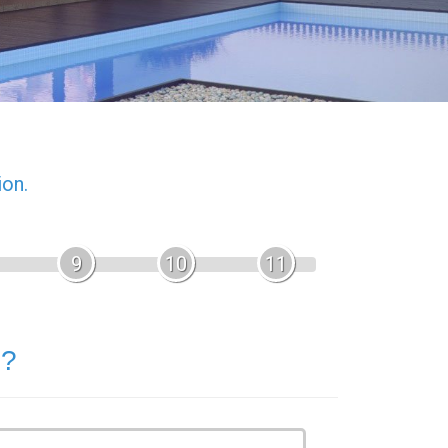
ion.
9
10
11
 ?