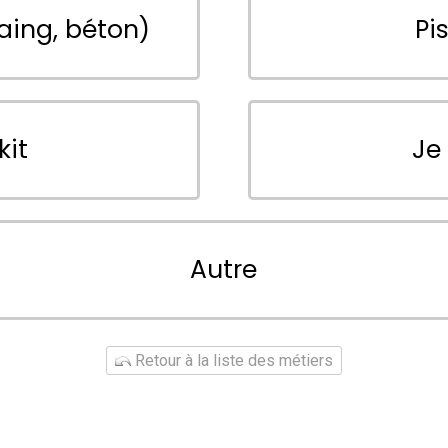
aing, béton)
Pi
kit
Je
Autre
Retour à la liste des métiers