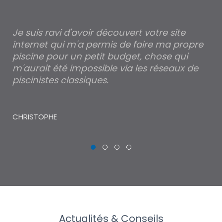
est
Je suis ravi d'avoir découvert votre site
Po
internet qui m'a permis de faire ma propre
pa
piscine pour un petit budget, chose qui
lé
m'aurait été impossible via les réseaux de
au
piscinistes classiques.
THI
CHRISTOPHE