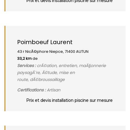
Prix et devis installation piscine sur mesure
Poimboeuf Laurent
43 r NicÃ©phore Niepce, 71400 AUTUN
33,2 km
de
Services :
crÃ©ation, entretien, maÃ§onnerie
paysagÃ¨re, Ã©tude, mise en
route, dÃ©broussaillage
Certifications :
Artisan
Prix et devis installation piscine sur mesure