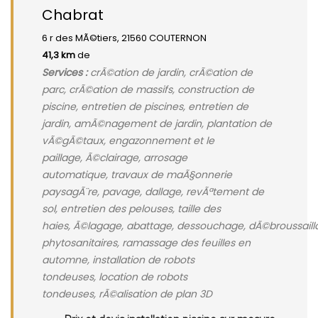
Chabrat
6 r des MÃ©tiers, 21560 COUTERNON
41,3 km
de
Services :
crÃ©ation de jardin, crÃ©ation de
parc, crÃ©ation de massifs, construction de
piscine, entretien de piscines, entretien de
jardin, amÃ©nagement de jardin, plantation de
vÃ©gÃ©taux, engazonnement et le
paillage, Ã©clairage, arrosage
automatique, travaux de maÃ§onnerie
paysagÃ¨re, pavage, dallage, revÃªtement de
sol, entretien des pelouses, taille des
haies, Ã©lagage, abattage, dessouchage, dÃ©broussaill
phytosanitaires, ramassage des feuilles en
automne, installation de robots
tondeuses, location de robots
tondeuses, rÃ©alisation de plan 3D