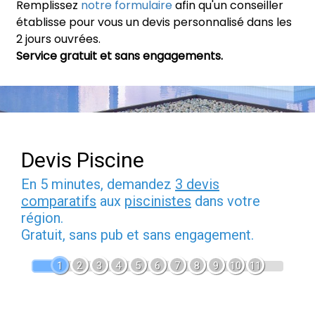
Remplissez
notre formulaire
afin qu'un conseiller
établisse pour vous un devis personnalisé dans les
2 jours ouvrées.
Service gratuit et sans engagements.
Devis Piscine
En 5 minutes, demandez
3 devis
comparatifs
aux
piscinistes
dans votre
région.
Gratuit, sans pub et sans engagement.
1
2
3
4
5
6
7
8
9
10
11