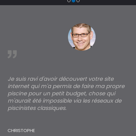
trouver un expert en piscine hors sol, bois ou polyester
à ChÃ¢tel-de-Neuvre
est
Je suis ravi d'avoir découvert votre site
Po
internet qui m'a permis de faire ma propre
pa
piscine pour un petit budget, chose qui
lé
m'aurait été impossible via les réseaux de
au
piscinistes classiques.