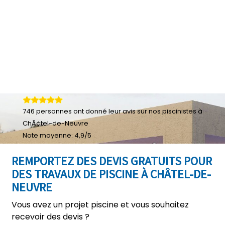
746
personnes ont donné leur
avis sur nos piscinistes à
ChÃ¢tel-de-Neuvre
Note moyenne:
4,9
/
5
REMPORTEZ DES DEVIS GRATUITS POUR
DES TRAVAUX DE PISCINE À CHÂTEL-DE-
NEUVRE
Vous avez un projet piscine et vous souhaitez
recevoir des devis ?