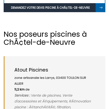
DEMANDEZ VOTRE DEVIS PISCINE À CHÃ¢TEL-DE-NEUVRE
Nos poseurs piscines à
ChÃ¢tel-de-Neuvre
Atout Piscines
zone artisanale les Larrys, 03400 TOULON SUR
ALLIER
11,2 km
de
Services :
Vente de piscines, Vente
d'accessoires et Ã©quipements, RÃ©novation
piscine : Ã©tanchÃ©itÃ©, filtration,