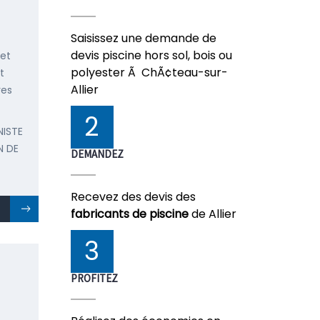
Saisissez une demande de
devis piscine hors sol, bois ou
 et
polyester Ã ChÃ¢teau-sur-
t
Allier
res
2
NISTE
N DE
DEMANDEZ
Recevez des devis des
fabricants de piscine
de Allier
3
PROFITEZ