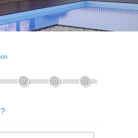
ion.
9
10
11
 ?