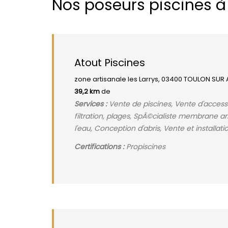
Nos poseurs piscines à
Atout Piscines
zone artisanale les Larrys, 03400 TOULON SUR 
39,2 km
de
Services :
Vente de piscines, Vente d'acces
filtration, plages, SpÃ©cialiste membrane a
l'eau, Conception d'abris, Vente et installat
Certifications :
Propiscines