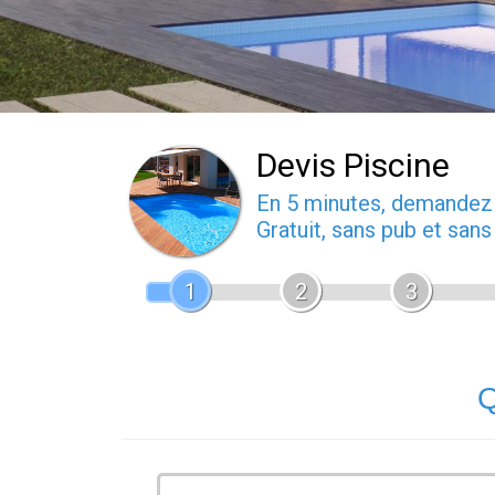
Devis Piscine
En 5 minutes, demande
Gratuit, sans pub et san
1
2
3
Q