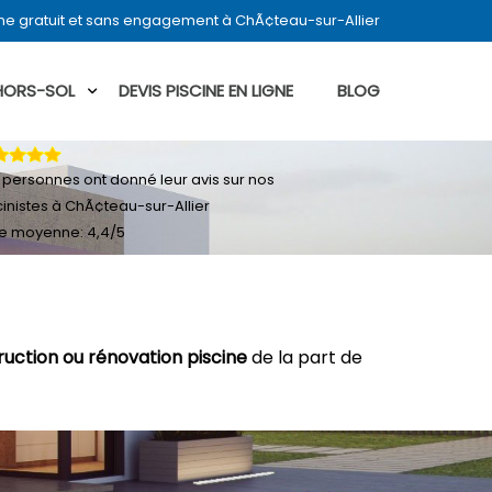
ne gratuit et sans engagement à ChÃ¢teau-sur-Allier
 HORS-SOL
DEVIS PISCINE EN LIGNE
BLOG
personnes ont donné leur
avis sur nos
cinistes à ChÃ¢teau-sur-Allier
e moyenne:
4,4
/
5
ruction ou rénovation piscine
de la part de