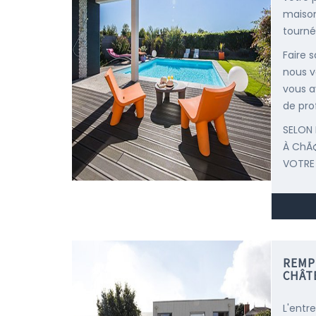
maison
tourné
Faire 
nous v
vous a
de pro
SELON 
À ChÃ¢
VOTRE
REMP
CHÂT
L'entr