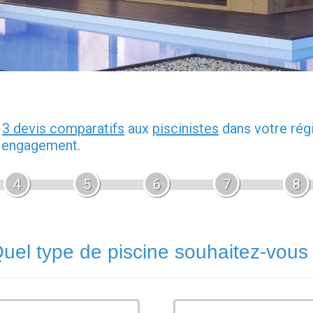
z
3 devis comparatifs
aux
piscinistes
dans votre rég
s engagement.
4
5
6
7
8
uel type de piscine souhaitez-vous