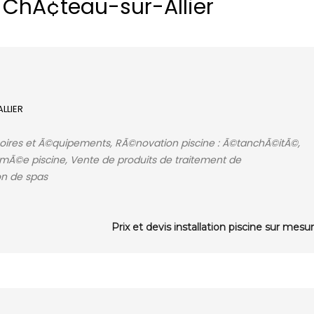
 ChÃ¢teau-sur-Allier
ALLIER
soires et Ã©quipements, RÃ©novation piscine : Ã©tanchÃ©itÃ©,
rmÃ©e piscine, Vente de produits de traitement de
ion de spas
Prix et devis installation piscine sur mesu