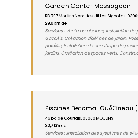
Garden Center Messogeon
RD 707 Moulins Nord Lieu dit Les Signolles, 03
29,0 km
de
Services :
Vente de piscines, Installation de p
d'accÃ¨s, CrÃ©ation d'allÃ©es de jardin, Po
pavÃ©s, Installation de chauffage de piscine,
jardins, CrÃ©ation d'espaces verts, Constr
Piscines Betoma-GuÃ©neau (
46 bd de Courtais, 03000 MOULINS
32,7 km
de
Services :
iinstallation des systÃ¨mes de sÃ©