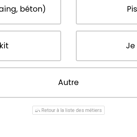
aing, béton)
Pi
kit
Je
Autre
Retour à la liste des métiers