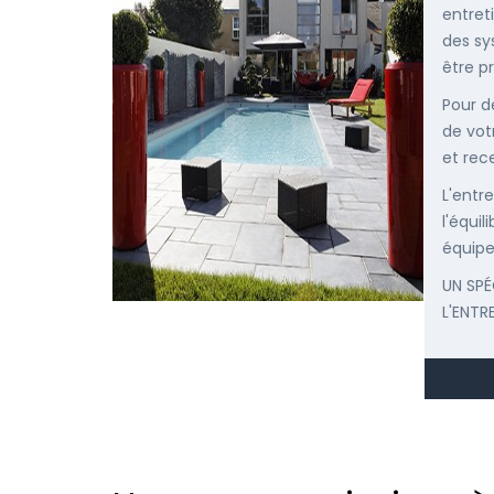
entret
des sy
être p
Pour d
de vot
et rec
L'entr
l'équi
équipe
UN SPÉ
L'ENTR