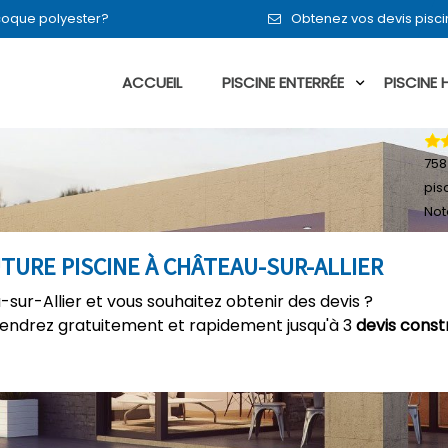
n coque polyester?
Obtenez vos devis pisci
ACCUEIL
PISCINE ENTERRÉE
PISCINE
758
pis
Not
TURE PISCINE À CHÂTEAU-SUR-ALLIER
-sur-Allier et vous souhaitez obtenir des devis ?
tiendrez gratuitement et rapidement jusqu'à 3
devis const