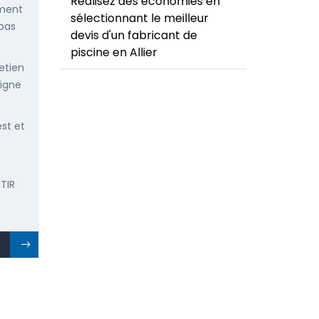
Réalisez des économies en
ement
sélectionnant le meilleur
 pas
devis d'un fabricant de
piscine en Allier
etien
ligne
est et
TIR