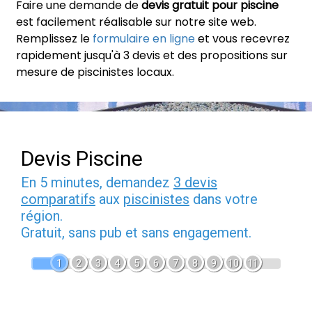
Faire une demande de
devis gratuit pour piscine
est facilement réalisable sur notre site web.
Remplissez le
formulaire en ligne
et vous recevrez
rapidement jusqu'à 3 devis et des propositions sur
mesure de piscinistes locaux.
Devis Piscine
En 5 minutes, demandez
3 devis
comparatifs
aux
piscinistes
dans votre
région.
Gratuit, sans pub et sans engagement.
1
2
3
4
5
6
7
8
9
10
11