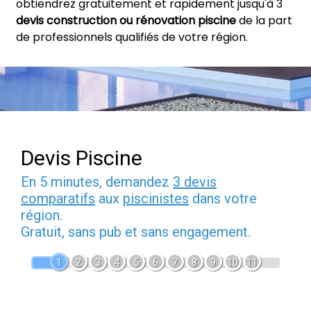
obtiendrez gratuitement et rapidement jusqu'à 3
devis construction ou rénovation piscine
de la part
de professionnels qualifiés de votre région.
Devis Piscine
En 5 minutes, demandez
3 devis
comparatifs
aux
piscinistes
dans votre
région.
Gratuit, sans pub et sans engagement.
1
2
3
4
5
6
7
8
9
10
11