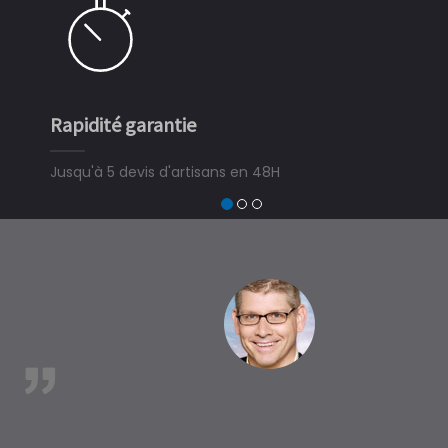
apidité garantie
Simple e
usqu'à 5 devis d'artisans en 48H
3 minutes
devis trava
trouver un 
à Channa
est