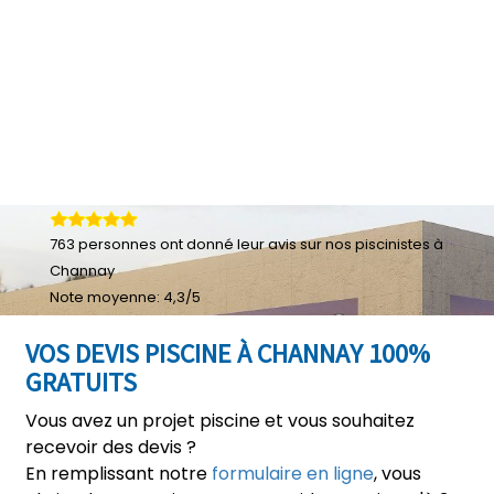
763
personnes ont donné leur
avis sur nos piscinistes à
Channay
Note moyenne:
4,3
/
5
VOS DEVIS PISCINE À CHANNAY 100%
GRATUITS
Vous avez un projet piscine et vous souhaitez
recevoir des devis ?
En remplissant notre
formulaire en ligne
, vous