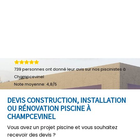
739
personnes ont donné leur
avis sur nos piscinistes à
Champcevinel
Note moyenne:
4,8
/
5
DEVIS CONSTRUCTION, INSTALLATION
OU RÉNOVATION PISCINE À
CHAMPCEVINEL
Vous avez un projet piscine et vous souhaitez
recevoir des devis ?