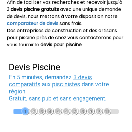
Afin de faciliter vos recherches et recevoir jusqu'à
3
devis piscine gratuits
avec une unique demande
de devis, nous mettons à votre disposition notre
comparateur de devis
sans frais.
Des entreprises de construction et des artisans
pour piscine près de chez vous contacterons pour
vous fournir le
devis pour piscine
.
Devis Piscine
En 5 minutes, demandez
3 devis
comparatifs
aux
piscinistes
dans votre
région.
Gratuit, sans pub et sans engagement.
1
2
3
4
5
6
7
8
9
10
11