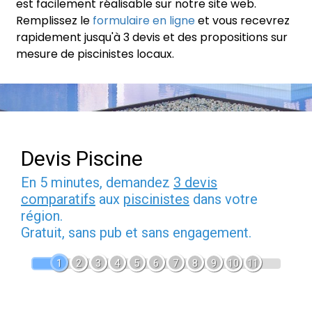
est facilement réalisable sur notre site web.
Remplissez le
formulaire en ligne
et vous recevrez
rapidement jusqu'à 3 devis et des propositions sur
mesure de piscinistes locaux.
Devis Piscine
En 5 minutes, demandez
3 devis
comparatifs
aux
piscinistes
dans votre
région.
Gratuit, sans pub et sans engagement.
1
2
3
4
5
6
7
8
9
10
11