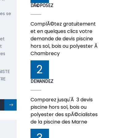
DÃ©POSEZ
ées se
ComplÃ©tez gratuitement
et en quelques clics votre
demande de devis piscine
 et
hors sol, bois ou polyester Ã
t
Chambrecy
res
2
NISTE
TRE
DEMANDEZ
Comparez jusqu'Ã 3 devis
piscine hors sol, bois ou
polyester des spÃ©cialistes
de la piscine des Marne
3