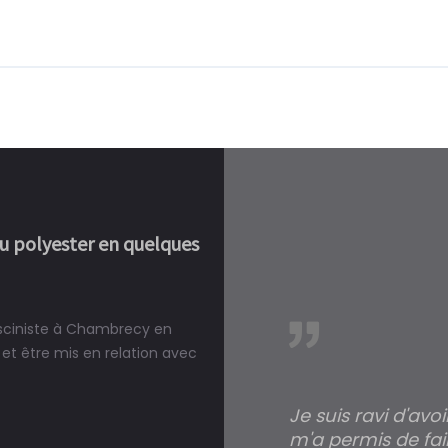
ou polyester en quelques
pisciniste à Chambrecy en
réalité, une piscine est bien
et être mis en relation avec
Je suis ravi d'avo
m'a permis de fai