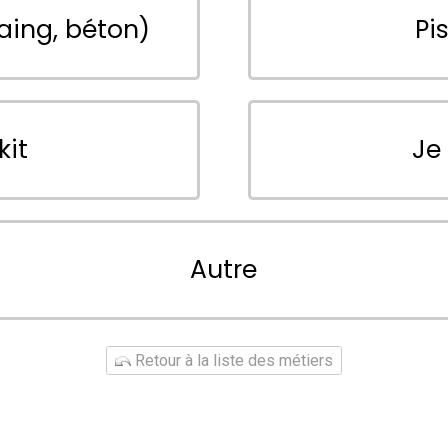
aing, béton)
Pi
kit
Je
Autre
Retour à la liste des métiers