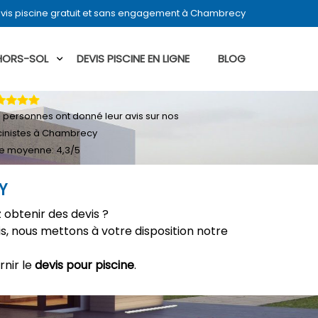
vis piscine gratuit et sans engagement à Chambrecy
 HORS-SOL
DEVIS PISCINE EN LIGNE
BLOG
4
personnes ont donné leur
avis sur nos
cinistes à Chambrecy
e moyenne:
4,3
/
5
Y
 obtenir des devis ?
, nous mettons à votre disposition notre
rnir le
devis pour piscine
.