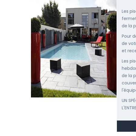
Les pi
fermet
de la p
Pour d
de vot
et rec
Les pis
hebdom
de la p
couver
l'équip
UN SPÉ
L'ENTR