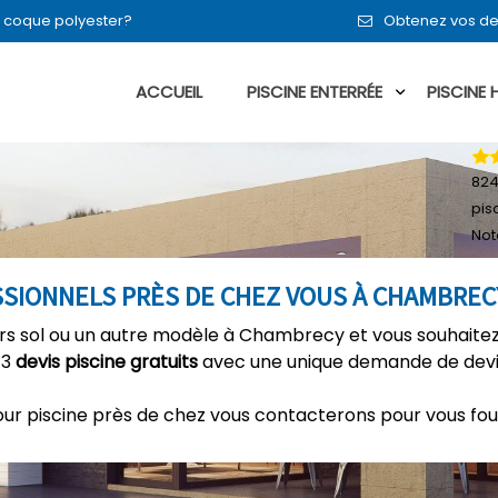
en coque polyester?
Obtenez vos de
ACCUEIL
PISCINE ENTERRÉE
PISCINE
82
pis
Not
ESSIONNELS PRÈS DE CHEZ VOUS À CHAMBREC
hors sol ou un autre modèle à Chambrecy et vous souhaitez
 3
devis piscine gratuits
avec une unique demande de devis
our piscine près de chez vous contacterons pour vous fou