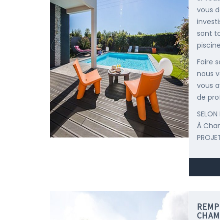
vous d
invest
sont t
piscine
Faire 
nous v
vous a
de pro
SELON 
À Cha
PROJET
REMP
CHAM