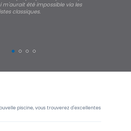
 m'aurait été impossible via les
les parois pour
stes classiques.
THIERRY
uvelle piscine, vous trouverez d'excellentes