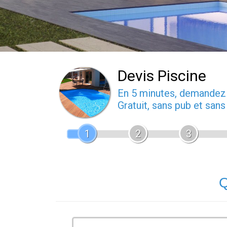
Devis Piscine
En 5 minutes, demande
Gratuit, sans pub et san
1
2
3
Q