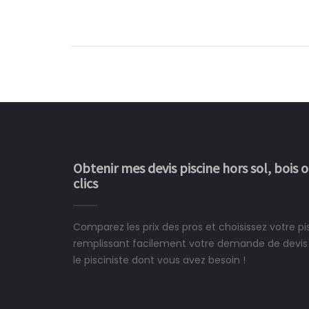
Obtenir mes devis piscine hors sol, bois 
clics
Comparez les prix des pros et choisissez votre 
Le rêve devient enfin 
remplissant facilement votre demande de devis 
construit chez moi.
le pisciniste dont vous avez besoin !
 partagé, la joie de voir la
e ce plan d'eau, un livre
CHARLES