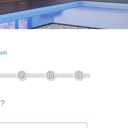
ion.
9
10
11
 ?