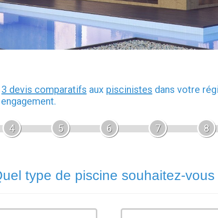
z
3 devis comparatifs
aux
piscinistes
dans votre rég
s engagement.
4
5
6
7
8
uel type de piscine souhaitez-vous