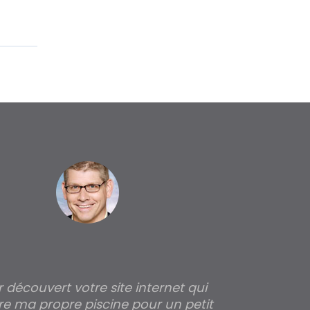
ir découvert votre site internet qui
Pour moi tout 
re ma propre piscine pour un petit
profondeur de