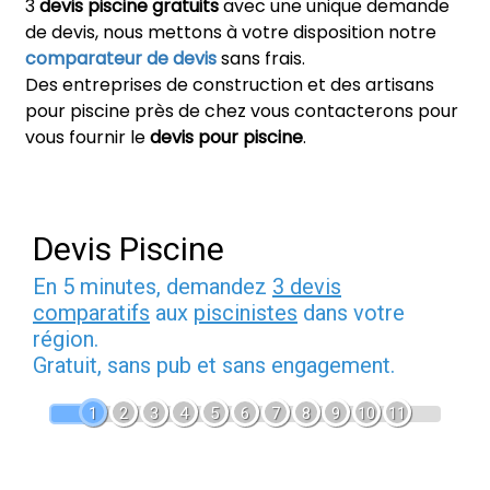
3
devis piscine gratuits
avec une unique demande
de devis, nous mettons à votre disposition notre
comparateur de devis
sans frais.
Des entreprises de construction et des artisans
pour piscine près de chez vous contacterons pour
vous fournir le
devis pour piscine
.
Devis Piscine
En 5 minutes, demandez
3 devis
comparatifs
aux
piscinistes
dans votre
région.
Gratuit, sans pub et sans engagement.
1
2
3
4
5
6
7
8
9
10
11