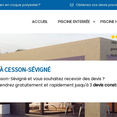
ou en en coque polyester?
Obtenez vos devis pisc
ACCUEIL
PISCINE ENTERRÉE
PISCINE
765
pis
Not
 À CESSON-SÉVIGNÉ
sson-Sévigné et vous souhaitez recevoir des devis ?
tiendrez gratuitement et rapidement jusqu'à 3
devis const