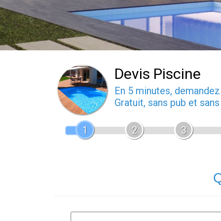
Devis Piscine
En 5 minutes, demande
Gratuit, sans pub et san
1
2
3
Q