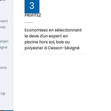
3
PROFITEZ
ement
 pas
Economisez en sélectionnant
le devis d'un expert en
etien
piscine hors sol, bois ou
ligne
polyester à Cesson-Sévigné
ions
TIR