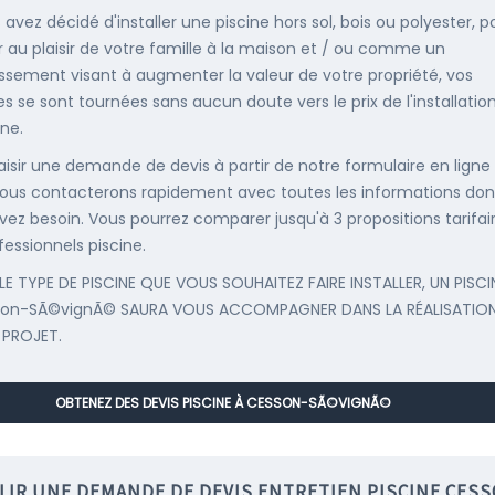
 avez décidé d'installer une piscine hors sol, bois ou polyester, p
r au plaisir de votre famille à la maison et / ou comme un
issement visant à augmenter la valeur de votre propriété, vos
s se sont tournées sans aucun doute vers le prix de l'installatio
ine.
saisir une demande de devis à partir de notre formulaire en ligne
ous contacterons rapidement avec toutes les informations don
vez besoin. Vous pourrez comparer jusqu'à 3 propositions tarifai
fessionnels piscine.
LE TYPE DE PISCINE QUE VOUS SOUHAITEZ FAIRE INSTALLER, UN PISCI
son-SÃ©vignÃ© SAURA VOUS ACCOMPAGNER DANS LA RÉALISATION
 PROJET.
OBTENEZ DES DEVIS PISCINE À CESSON-SÃ©VIGNÃ©
LIR UNE DEMANDE DE DEVIS ENTRETIEN PISCINE CESS