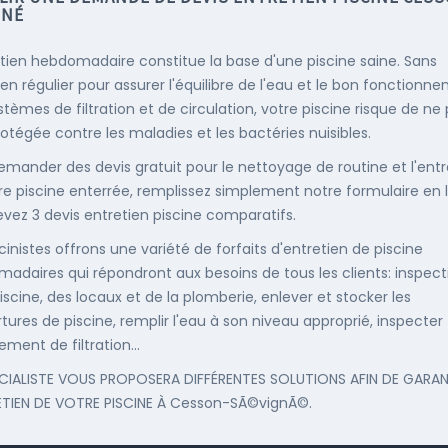
GNÉ
etien hebdomadaire constitue la base d'une piscine saine. Sans
ien régulier pour assurer l'équilibre de l'eau et le bon fonctionn
stèmes de filtration et de circulation, votre piscine risque de ne
rotégée contre les maladies et les bactéries nuisibles.
emander des devis gratuit pour le nettoyage de routine et l'entr
re piscine enterrée, remplissez simplement notre formulaire en 
evez 3 devis entretien piscine comparatifs.
cinistes offrons une variété de forfaits d'entretien de piscine
adaires qui répondront aux besoins de tous les clients: inspect
iscine, des locaux et de la plomberie, enlever et stocker les
tures de piscine, remplir l'eau à son niveau approprié, inspecter
ement de filtration...
CIALISTE VOUS PROPOSERA DIFFÉRENTES SOLUTIONS AFIN DE GARAN
ETIEN DE VOTRE PISCINE À Cesson-SÃ©vignÃ©.