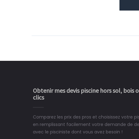
Obtenir mes devis piscine hors sol, bois 
clics
Comparez les prix des pros et choisissez votre 
Le rêve devient enfin 
en remplissant facilement votre demande de devi
construit chez moi.
avec le pisciniste dont vous avez besoin !