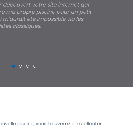
ir découvert votre site internet qui
Pour moi tout 
re ma propre piscine pour un petit
profondeur de
 m'aurait été impossible via les
les parois pour
stes classiques.
THIERRY
uvelle piscine, vous trouverez d'excellentes