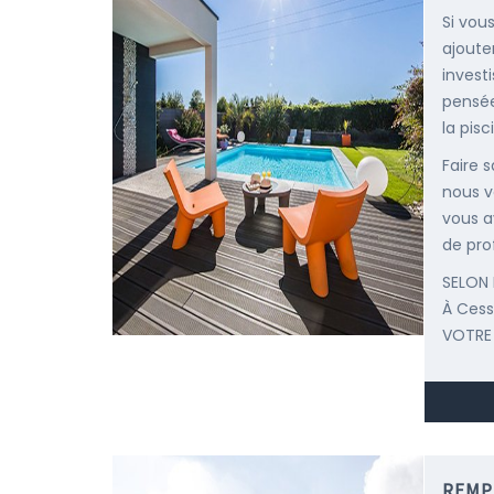
Si vous
ajoute
invest
pensée
la pisc
Faire 
nous v
vous a
de pro
SELON 
À Ces
VOTRE
REMP