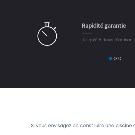
 partagé, la joie de voir la
e ce plan d'eau, un livre
CHARLES
e pour la construction de la
Rapidité garantie
à on ne peut plus s'en passer.
Jusqu'à 5 devis d'artisan
Si vous envisagez de construire une piscine