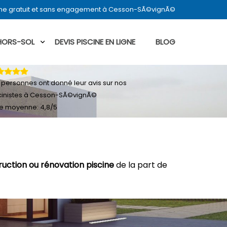
ine gratuit et sans engagement à Cesson-SÃ©vignÃ©
 HORS-SOL
DEVIS PISCINE EN LIGNE
BLOG
personnes ont donné leur
avis sur nos
cinistes à Cesson-SÃ©vignÃ©
e moyenne:
4,8
/
5
ruction ou rénovation piscine
de la part de