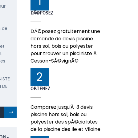
1
our
DÃ©POSEZ
n de
DÃ©posez gratuitement une
demande de devis piscine
hors sol, bois ou polyester
 et
pour trouver un pisciniste Ã
t
Cesson-SÃ©vignÃ©
res
2
NISTE
 DE
OBTENEZ
Comparez jusqu'Ã 3 devis
piscine hors sol, bois ou
polyester des spÃ©cialistes
de la piscine des Ile et Vilaine
ON-