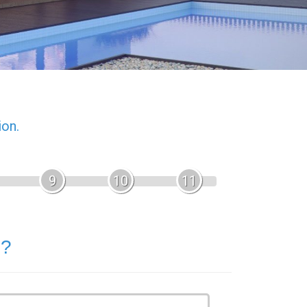
ion.
9
10
11
 ?