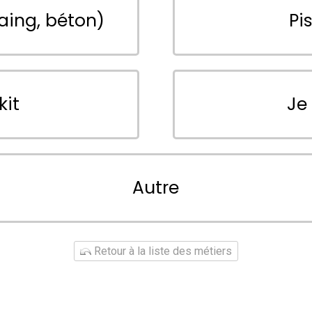
aing, béton)
Pi
kit
Je
Autre
Retour à la liste des métiers