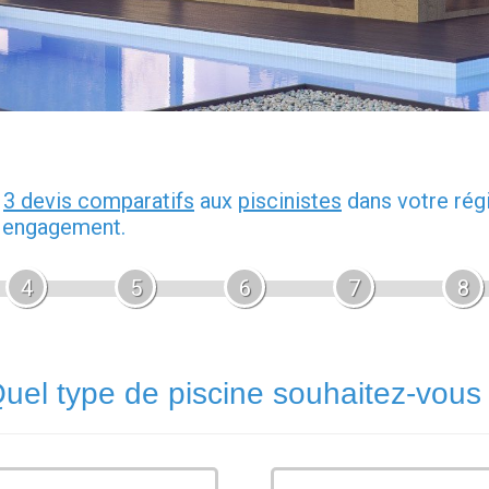
z
3 devis comparatifs
aux
piscinistes
dans votre rég
s engagement.
4
5
6
7
8
uel type de piscine souhaitez-vous