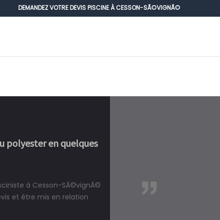
DEMANDEZ VOTRE DEVIS PISCINE À CESSON-SÃ©VIGNÃ©
ou polyester en quelques
pisciniste à Cesson-SÃ©vignÃ©
réalité, une piscine est bien
s et être mis en relation