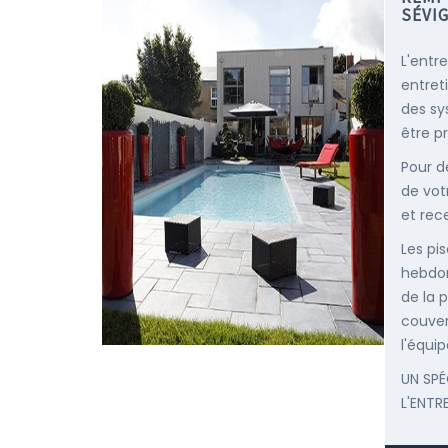
SÉVI
L'entr
entret
des sy
être p
Pour d
de vot
et rec
Les pis
hebdom
de la p
couver
l'équip
UN SPÉ
L'ENTR