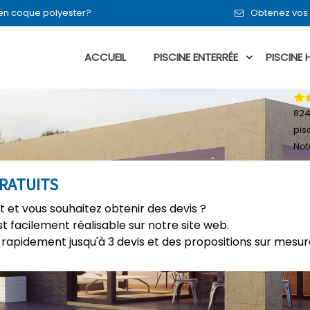
n en coque polyester?
Obtenez vos 
ACCUEIL
PISCINE ENTERRÉE
PISCINE
82
pis
Not
GRATUITS
 et vous souhaitez obtenir des devis ?
t facilement réalisable sur notre site web.
rapidement jusqu'à 3 devis et des propositions sur mesure