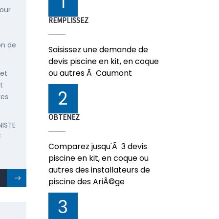
1
pour
REMPLISSEZ
on de
Saisissez une demande de
devis piscine en kit, en coque
ou autres Ã Caumont
 et
t
2
res
OBTENEZ
NISTE
E
Comparez jusqu'Ã 3 devis
piscine en kit, en coque ou
autres des installateurs de
piscine des AriÃ©ge
3