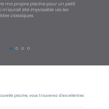
re ma propre piscine pour un petit
profondeur de
 m'aurait été impossible via les
les parois pour
stes classiques.
THIERRY
uvelle piscine, vous trouverez d'excellentes