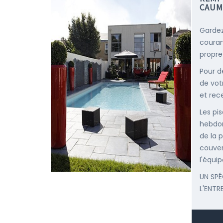
CAUM
Gardez
courant
propre
Pour d
de vot
et rec
Les pis
hebdom
de la p
couver
l'équip
UN SPÉ
L'ENTR