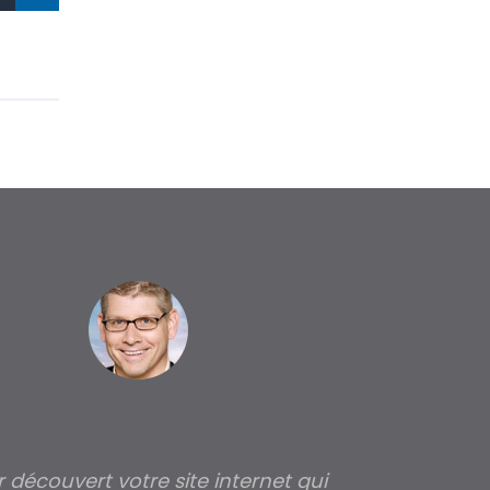
ir découvert votre site internet qui
Pour moi tout 