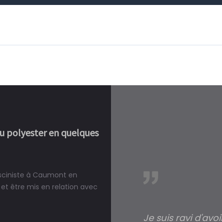
ou polyester en quelques
isciniste à Caumont en
réalité, une piscine est bien
et être mis en relation avec
Je suis ravi d'avo