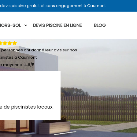
devis piscine gratuit et sans engagement à Caumont
 HORS-SOL
DEVIS PISCINE EN LIGNE
BLOG
4
personnes ont donné leur
avis sur nos
cinistes à Caumont
e moyenne:
4,6
/
5
 de piscinistes locaux.