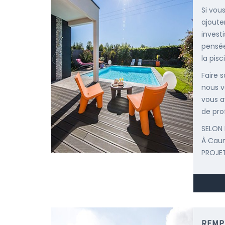
Si vou
ajoute
invest
pensée
la pisc
Faire 
nous v
vous a
de pro
SELON 
À Cau
PROJET
REMP