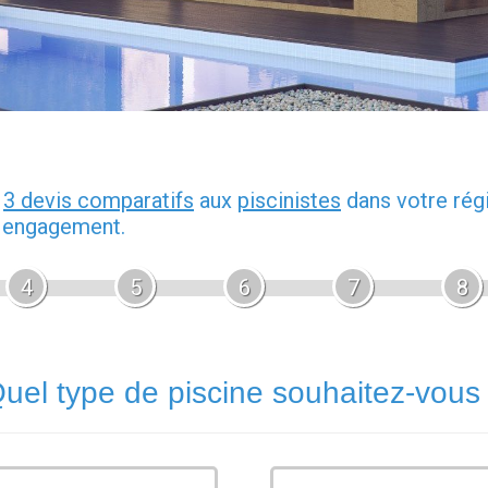
z
3 devis comparatifs
aux
piscinistes
dans votre rég
s engagement.
4
5
6
7
8
uel type de piscine souhaitez-vous