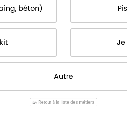
aing, béton)
Pi
kit
Je
Autre
Retour à la liste des métiers