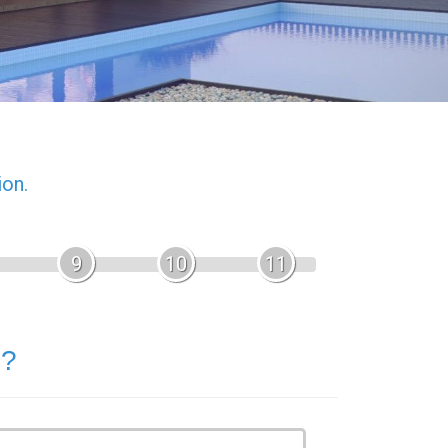
ion.
9
10
11
 ?