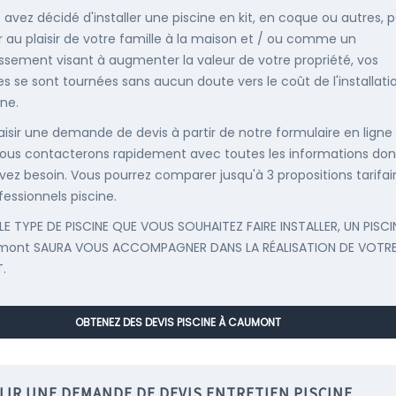
s avez décidé d'installer une piscine en kit, en coque ou autres, 
r au plaisir de votre famille à la maison et / ou comme un
issement visant à augmenter la valeur de votre propriété, vos
s se sont tournées sans aucun doute vers le coût de l'installati
ine.
saisir une demande de devis à partir de notre formulaire en ligne
ous contacterons rapidement avec toutes les informations don
vez besoin. Vous pourrez comparer jusqu'à 3 propositions tarifai
fessionnels piscine.
LE TYPE DE PISCINE QUE VOUS SOUHAITEZ FAIRE INSTALLER, UN PISCI
mont SAURA VOUS ACCOMPAGNER DANS LA RÉALISATION DE VOTR
.
OBTENEZ DES DEVIS PISCINE À CAUMONT
LIR UNE DEMANDE DE DEVIS ENTRETIEN PISCINE