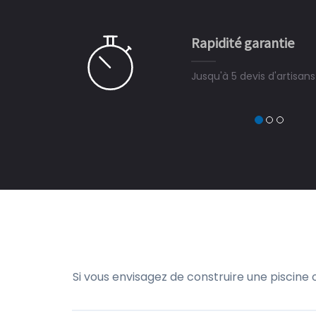
e ce plan d'eau, un livre
CHARLES
e pour la construction de la
Rapidité garantie
à on ne peut plus s'en passer.
Jusqu'à 5 devis d'artisan
Si vous envisagez de construire une piscine