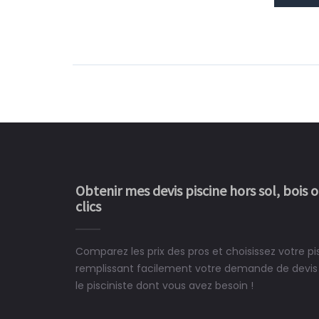
Obtenir mes devis piscine hors sol, bois 
clics
Comparez les prix des pros et choisissez votre p
Le rêve devient enfin 
remplissant facilement votre demande de devis 
construit chez moi.
le pisciniste dont vous avez besoin !
 partagé, la joie de voir la