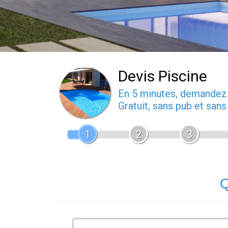
Devis Piscine
En 5 minutes, demande
Gratuit, sans pub et san
1
2
3
Q