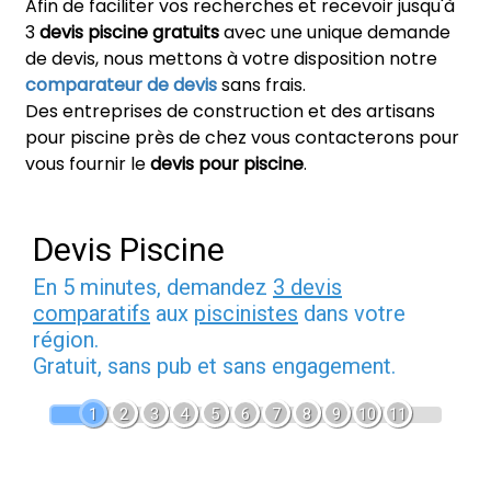
Afin de faciliter vos recherches et recevoir jusqu'à
3
devis piscine gratuits
avec une unique demande
de devis, nous mettons à votre disposition notre
comparateur de devis
sans frais.
Des entreprises de construction et des artisans
pour piscine près de chez vous contacterons pour
vous fournir le
devis pour piscine
.
Devis Piscine
En 5 minutes, demandez
3 devis
comparatifs
aux
piscinistes
dans votre
région.
Gratuit, sans pub et sans engagement.
1
2
3
4
5
6
7
8
9
10
11