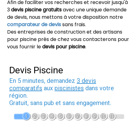
Afin de faciliter vos recherches et recevoir jusqu'à
3
devis piscine gratuits
avec une unique demande
de devis, nous mettons à votre disposition notre
comparateur de devis
sans frais.
Des entreprises de construction et des artisans
pour piscine près de chez vous contacterons pour
vous fournir le
devis pour piscine
.
Devis Piscine
En 5 minutes, demandez
3 devis
comparatifs
aux
piscinistes
dans votre
région.
Gratuit, sans pub et sans engagement.
1
2
3
4
5
6
7
8
9
10
11