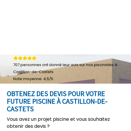
707
personnes ont donné leur
avis sur nos piscinistes à
Castillon-de-Castets
Note moyenne:
4,5
/
5
OBTENEZ DES DEVIS POUR VOTRE
FUTURE PISCINE À CASTILLON-DE-
CASTETS
Vous avez un projet piscine et vous souhaitez
obtenir des devis ?