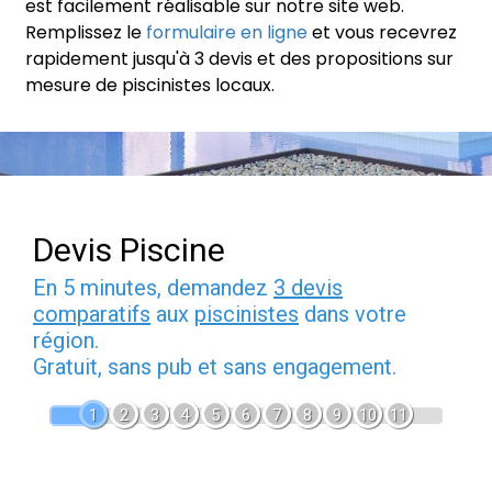
est facilement réalisable sur notre site web.
Remplissez le
formulaire en ligne
et vous recevrez
rapidement jusqu'à 3 devis et des propositions sur
mesure de piscinistes locaux.
Devis Piscine
En 5 minutes, demandez
3 devis
comparatifs
aux
piscinistes
dans votre
région.
Gratuit, sans pub et sans engagement.
1
2
3
4
5
6
7
8
9
10
11