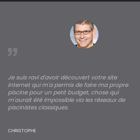
est
Je suis ravi d'avoir découvert votre site
Po
internet qui m'a permis de faire ma propre
pa
piscine pour un petit budget, chose qui
lé
m'aurait été impossible via les réseaux de
au
piscinistes classiques.
THI
CHRISTOPHE