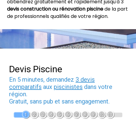
obtiendrez gratuitement et rapidement jusqu'à 3
devis construction ou rénovation piscine
de la part
de professionnels qualifiés de votre région.
Devis Piscine
En 5 minutes, demandez
3 devis
comparatifs
aux
piscinistes
dans votre
région.
Gratuit, sans pub et sans engagement.
1
2
3
4
5
6
7
8
9
10
11