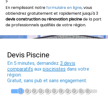
?
En remplissant notre
formulaire en ligne
, vous
obtiendrez gratuitement et rapidement jusqu'à 3
devis construction ou rénovation piscine
de la part
de professionnels qualifiés de votre région.
Devis Piscine
En 5 minutes, demandez
3 devis
comparatifs
aux
piscinistes
dans votre
région.
Gratuit, sans pub et sans engagement.
1
2
3
4
5
6
7
8
9
10
11