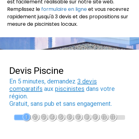
est facilement réalisable sur notre site web.
Remplissez le
formulaire en ligne
et vous recevrez
rapidement jusqu'à 3 devis et des propositions sur
mesure de piscinistes locaux.
Devis Piscine
En 5 minutes, demandez
3 devis
comparatifs
aux
piscinistes
dans votre
région.
Gratuit, sans pub et sans engagement.
1
2
3
4
5
6
7
8
9
10
11