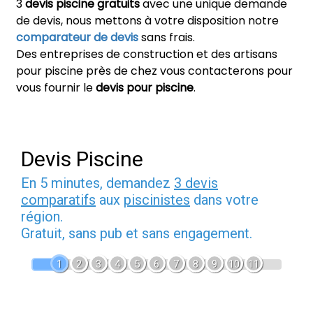
3
devis piscine gratuits
avec une unique demande
de devis, nous mettons à votre disposition notre
comparateur de devis
sans frais.
Des entreprises de construction et des artisans
pour piscine près de chez vous contacterons pour
vous fournir le
devis pour piscine
.
Devis Piscine
En 5 minutes, demandez
3 devis
comparatifs
aux
piscinistes
dans votre
région.
Gratuit, sans pub et sans engagement.
1
2
3
4
5
6
7
8
9
10
11