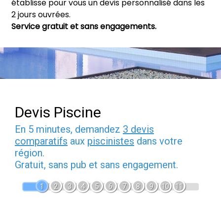
établisse pour vous un devis personnalisé dans les
2 jours ouvrées.
Service gratuit et sans engagements.
Devis Piscine
En 5 minutes, demandez
3 devis
comparatifs
aux
piscinistes
dans votre
région.
Gratuit, sans pub et sans engagement.
1
2
3
4
5
6
7
8
9
10
11