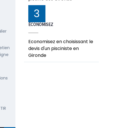
3
ÉCONOMISEZ
lier
Economisez en choisissant le
etien
devis d'un pisciniste en
ligne
Gironde
ions
TIR