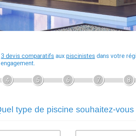
z
3 devis comparatifs
aux
piscinistes
dans votre rég
s engagement.
4
5
6
7
8
uel type de piscine souhaitez-vous