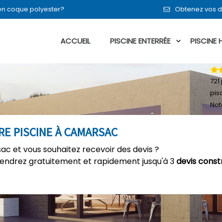
 en coque polyester?
Obtenez vos d
ACCUEIL
PISCINE ENTERRÉE
PISCINE
721
pis
Not
RE PISCINE À CAMARSAC
ac et vous souhaitez recevoir des devis ?
tiendrez gratuitement et rapidement jusqu'à 3
devis const