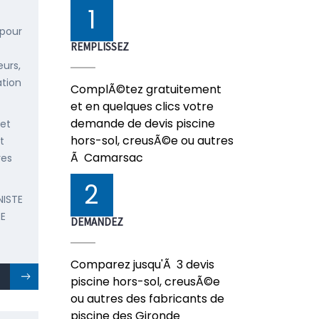
1
 pour
REMPLISSEZ
urs,
ation
ComplÃ©tez gratuitement
et en quelques clics votre
demande de devis piscine
 et
hors-sol, creusÃ©e ou autres
t
Ã Camarsac
res
2
NISTE
E
DEMANDEZ
Comparez jusqu'Ã 3 devis
piscine hors-sol, creusÃ©e
ou autres des fabricants de
piscine des Gironde