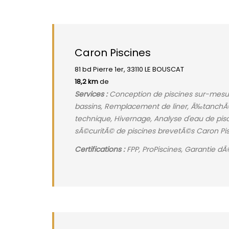
Caron Piscines
81 bd Pierre 1er, 33110 LE BOUSCAT
18,2 km
de
Services :
Conception de piscines sur-mesur
bassins, Remplacement de liner, Ã‰tanchÃ©it
technique, Hivernage, Analyse d'eau de pisc
sÃ©curitÃ© de piscines brevetÃ©s Caron Pisc
Certifications :
FPP, ProPiscines, Garantie 