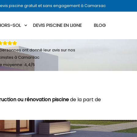
evis piscine gratuit et sans engagement à Camarsac
 HORS-SOL
DEVIS PISCINE EN LIGNE
BLOG
personnes ont donné leur
avis sur nos
cinistes à Camarsac
e moyenne:
4,4
/
5
ruction ou rénovation piscine
de la part de