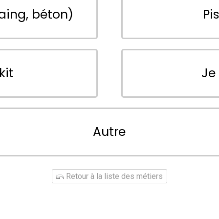
aing, béton)
Pi
kit
Je
Autre
Retour à la liste des métiers