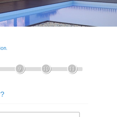
ion.
9
10
11
 ?