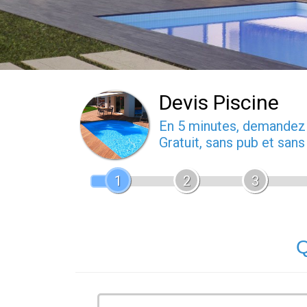
Devis Piscine
En 5 minutes, demande
Gratuit, sans pub et san
1
2
3
Q