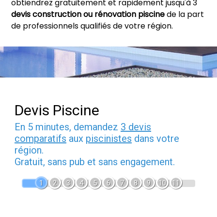
obtiendrez gratuitement et rapidement jusqu'à 3
devis construction ou rénovation piscine
de la part
de professionnels qualifiés de votre région.
Devis Piscine
En 5 minutes, demandez
3 devis
comparatifs
aux
piscinistes
dans votre
région.
Gratuit, sans pub et sans engagement.
1
2
3
4
5
6
7
8
9
10
11