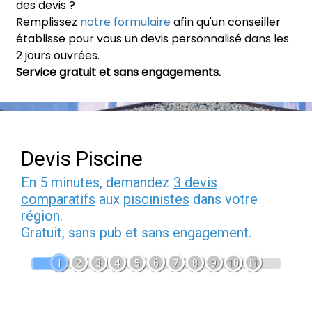
des devis ?
Remplissez
notre formulaire
afin qu'un conseiller
établisse pour vous un devis personnalisé dans les
2 jours ouvrées.
Service gratuit et sans engagements.
Devis Piscine
En 5 minutes, demandez
3 devis
comparatifs
aux
piscinistes
dans votre
région.
Gratuit, sans pub et sans engagement.
1
2
3
4
5
6
7
8
9
10
11