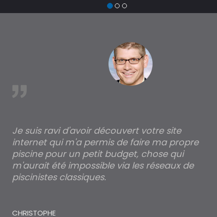
est
Je suis ravi d'avoir découvert votre site
Po
internet qui m'a permis de faire ma propre
pa
piscine pour un petit budget, chose qui
lé
m'aurait été impossible via les réseaux de
au
piscinistes classiques.
THI
CHRISTOPHE