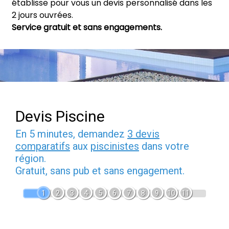
établisse pour vous un devis personnalisé dans les
2 jours ouvrées.
Service gratuit et sans engagements.
Devis Piscine
En 5 minutes, demandez
3 devis
comparatifs
aux
piscinistes
dans votre
région.
Gratuit, sans pub et sans engagement.
1
2
3
4
5
6
7
8
9
10
11