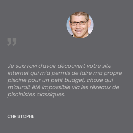
est
Je suis ravi d'avoir découvert votre site
Po
internet qui m'a permis de faire ma propre
pa
piscine pour un petit budget, chose qui
lé
m'aurait été impossible via les réseaux de
au
piscinistes classiques.
THI
CHRISTOPHE