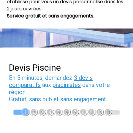
établisse pour vous un devis personnalisé dans les
2 jours ouvrées.
Service gratuit et sans engagements.
Devis Piscine
En 5 minutes, demandez
3 devis
comparatifs
aux
piscinistes
dans votre
région.
Gratuit, sans pub et sans engagement.
1
2
3
4
5
6
7
8
9
10
11