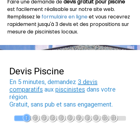
Faire une demande de
devis gratuit pour piscine
est facilement réalisable sur notre site web.
Remplissez le
formulaire en ligne
et vous recevrez
rapidement jusqu'à 3 devis et des propositions sur
mesure de piscinistes locaux.
Devis Piscine
En 5 minutes, demandez
3 devis
comparatifs
aux
piscinistes
dans votre
région.
Gratuit, sans pub et sans engagement.
1
2
3
4
5
6
7
8
9
10
11