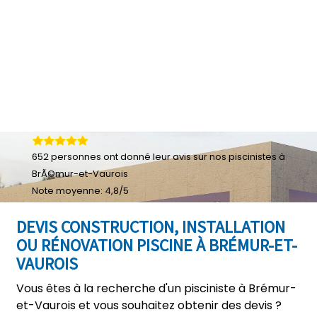
652
personnes ont donné leur
avis sur nos piscinistes à
BrÃ©mur-et-Vaurois
Note moyenne:
4,8
/
5
DEVIS CONSTRUCTION, INSTALLATION
OU RÉNOVATION PISCINE À BRÉMUR-ET-
VAUROIS
Vous êtes à la recherche d'un pisciniste à Brémur-
et-Vaurois et vous souhaitez obtenir des devis ?