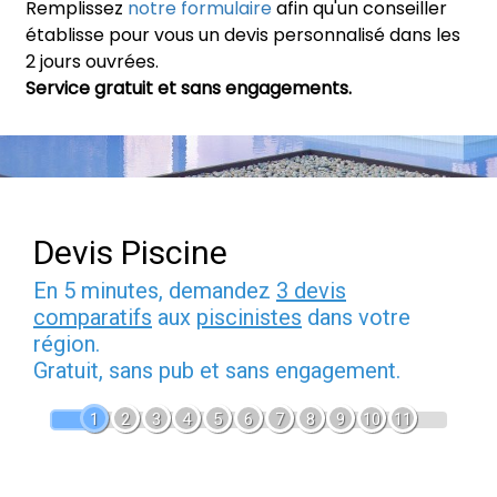
Remplissez
notre formulaire
afin qu'un conseiller
établisse pour vous un devis personnalisé dans les
2 jours ouvrées.
Service gratuit et sans engagements.
Devis Piscine
En 5 minutes, demandez
3 devis
comparatifs
aux
piscinistes
dans votre
région.
Gratuit, sans pub et sans engagement.
1
2
3
4
5
6
7
8
9
10
11