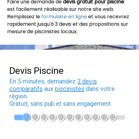
Faire une demande de
devis gratuit pour piscine
est facilement réalisable sur notre site web.
Remplissez le
formulaire en ligne
et vous recevrez
rapidement jusqu'à 3 devis et des propositions sur
mesure de piscinistes locaux.
Devis Piscine
En 5 minutes, demandez
3 devis
comparatifs
aux
piscinistes
dans votre
région.
Gratuit, sans pub et sans engagement.
1
2
3
4
5
6
7
8
9
10
11