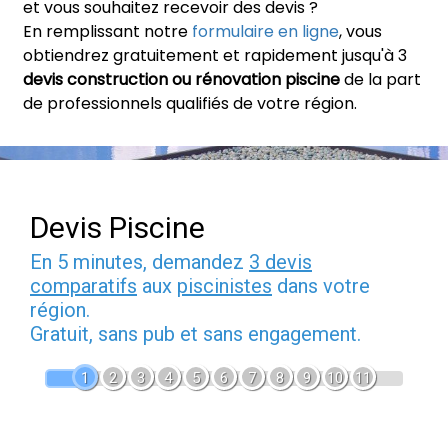
et vous souhaitez recevoir des devis ?
En remplissant notre
formulaire en ligne
, vous
obtiendrez gratuitement et rapidement jusqu'à 3
devis construction ou rénovation piscine
de la part
de professionnels qualifiés de votre région.
Devis Piscine
En 5 minutes, demandez
3 devis
comparatifs
aux
piscinistes
dans votre
région.
Gratuit, sans pub et sans engagement.
1
2
3
4
5
6
7
8
9
10
11