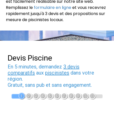
est facilement réalisable sur notre site web.
Remplissez le
formulaire en ligne
et vous recevrez
rapidement jusqu'à 3 devis et des propositions sur
mesure de piscinistes locaux.
Devis Piscine
En 5 minutes, demandez
3 devis
comparatifs
aux
piscinistes
dans votre
région.
Gratuit, sans pub et sans engagement.
1
2
3
4
5
6
7
8
9
10
11