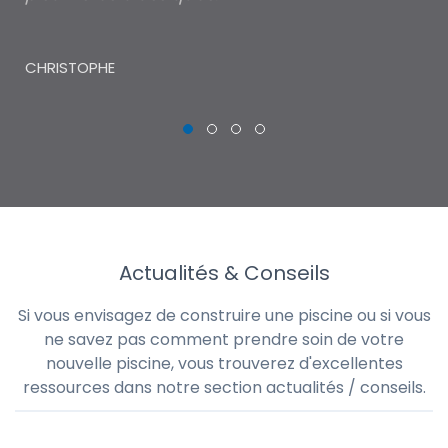
piscine pour un petit budget, chose qui
lé
m'aurait été impossible via les réseaux de
au
piscinistes classiques.
THI
CHRISTOPHE
Actualités & Conseils
Si vous envisagez de construire une piscine ou si vous
ne savez pas comment prendre soin de votre
nouvelle piscine, vous trouverez d'excellentes