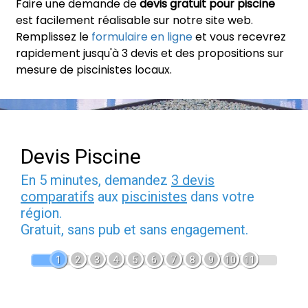
Faire une demande de
devis gratuit pour piscine
est facilement réalisable sur notre site web.
Remplissez le
formulaire en ligne
et vous recevrez
rapidement jusqu'à 3 devis et des propositions sur
mesure de piscinistes locaux.
Devis Piscine
En 5 minutes, demandez
3 devis
comparatifs
aux
piscinistes
dans votre
région.
Gratuit, sans pub et sans engagement.
1
2
3
4
5
6
7
8
9
10
11