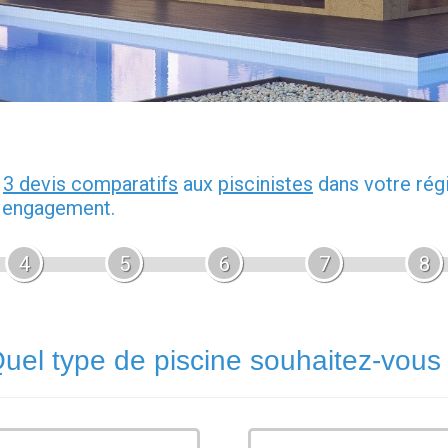
z
3 devis comparatifs
aux
piscinistes
dans votre rég
s engagement.
4
5
6
7
8
uel type de piscine souhaitez-vous