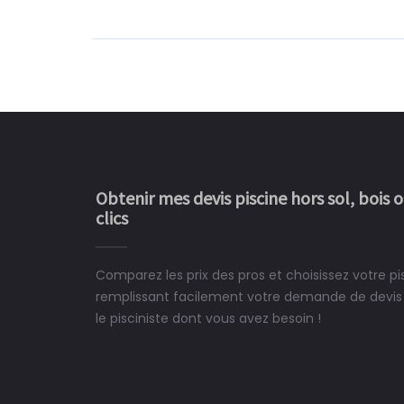
Obtenir mes devis piscine hors sol, bois 
clics
Comparez les prix des pros et choisissez votre p
Le rêve devient enfin 
remplissant facilement votre demande de devis 
construit chez moi.
le pisciniste dont vous avez besoin !
 partagé, la joie de voir la
e ce plan d'eau, un livre
CHARLES
e pour la construction de la