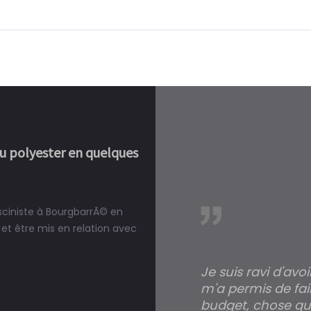
ou polyester en quelques
isciniste à BourgbarrÃ© en
réalité, une piscine est bien
et être mis en relation avec
Je suis ravi d'avo
m'a permis de fai
budget, chose qui