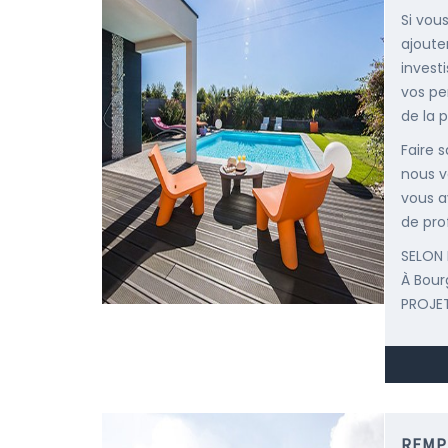
Si vous
ajoute
invest
vos pe
de la p
Faire 
nous v
vous a
de pro
SELON 
À Bou
PROJET
REMP