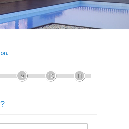
ion.
9
10
11
 ?