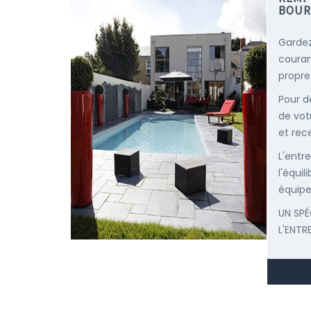
BOUR
Gardez
courant
propre
Pour d
de vot
et rec
L'entr
l'équi
équipe
UN SPÉ
L'ENTR