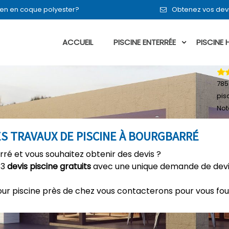
ou en en coque polyester?
Obtenez vos devi
ACCUEIL
PISCINE ENTERRÉE
PISCINE
785
pis
Not
ES TRAVAUX DE PISCINE À BOURGBARRÉ
rré et vous souhaitez obtenir des devis ?
 3
devis piscine gratuits
avec une unique demande de devis
our piscine près de chez vous contacterons pour vous fou