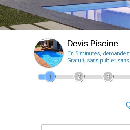
Devis Piscine
En 5 minutes, demande
Gratuit, sans pub et san
1
2
3
Q