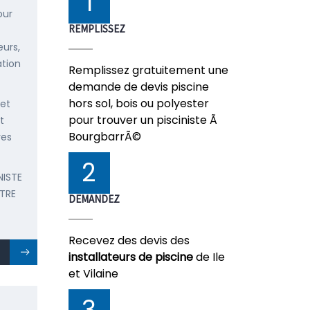
1
our
REMPLISSEZ
urs,
ation
Remplissez gratuitement une
demande de devis piscine
hors sol, bois ou polyester
 et
pour trouver un pisciniste Ã
t
BourgbarrÃ©
res
2
NISTE
TRE
DEMANDEZ
Recevez des devis des
installateurs de piscine
de Ile
et Vilaine
3