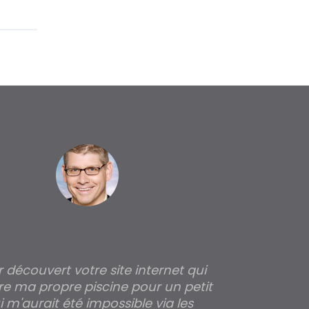
ir découvert votre site internet qui
Pour moi tout 
re ma propre piscine pour un petit
profondeur de
 m'aurait été impossible via les
les parois pour