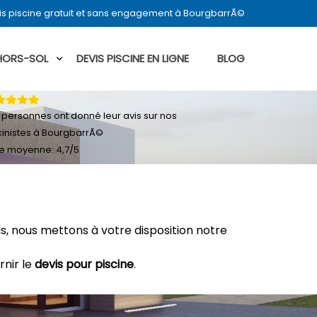
s piscine gratuit et sans engagement à BourgbarrÃ©
 HORS-SOL
DEVIS PISCINE EN LIGNE
BLOG
personnes ont donné leur
avis sur nos
cinistes à BourgbarrÃ©
e moyenne:
4,7
/
5
, nous mettons à votre disposition notre
rnir le
devis pour piscine
.