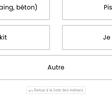
aing, béton)
Pi
kit
Je
Autre
Retour à la liste des métiers