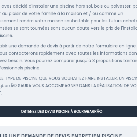
 avez décidé d'installer une piscine hors sol, bois ou polyester, p
r au plaisir de votre famille à la maison et / ou comme un
issement rendra votre maison souhaitable pour les futurs achete
nsées se sont tournées sans aucun doute vers le prix de l'install
iscine.
saisir une demande de devis à partir de notre formulaire en ligne
ous contacterons rapidement avec toutes les informations don
vez besoin. Vous pourrez comparer jusqu'à 3 propositions tarifai
fessionnels piscine.
LE TYPE DE PISCINE QUE VOUS SOUHAITEZ FAIRE INSTALLER, UN PISCI
rgbarrÃ© SAURA VOUS ACCOMPAGNER DANS LA RÉALISATION DE VO
.
OBTENEZ DES DEVIS PISCINE À BOURGBARRÃ©
LIR UNE DEMANDE DE DEVIS ENTRETIEN PISCINE