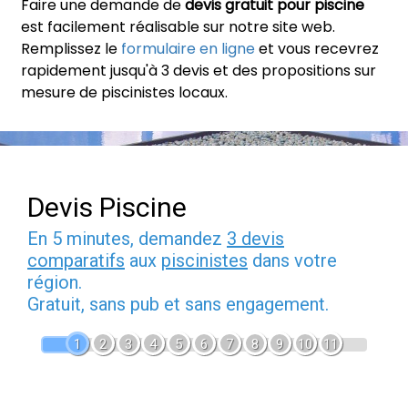
Faire une demande de
devis gratuit pour piscine
est facilement réalisable sur notre site web.
Remplissez le
formulaire en ligne
et vous recevrez
rapidement jusqu'à 3 devis et des propositions sur
mesure de piscinistes locaux.
Devis Piscine
En 5 minutes, demandez
3 devis
comparatifs
aux
piscinistes
dans votre
région.
Gratuit, sans pub et sans engagement.
1
2
3
4
5
6
7
8
9
10
11