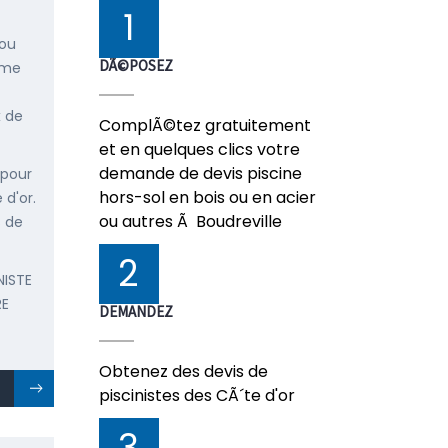
1
 ou
DÃ©POSEZ
mme
x de
ComplÃ©tez gratuitement
et en quelques clics votre
demande de devis piscine
 pour
hors-sol en bois ou en acier
 d'or.
ou autres Ã Boudreville
s de
2
NISTE
RE
DEMANDEZ
Obtenez des devis de
piscinistes des CÃ´te d'or
3