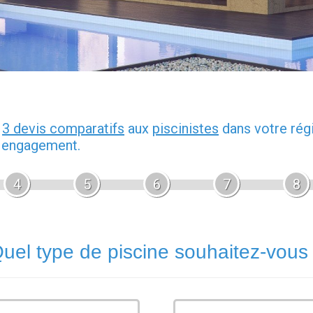
z
3 devis comparatifs
aux
piscinistes
dans votre rég
s engagement.
4
5
6
7
8
uel type de piscine souhaitez-vous