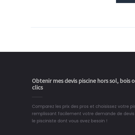
Obtenir mes devis piscine hors sol, bois 
clics
Comparez les prix des pros et choisissez votre pis
Le rêve devient enfin 
remplissant facilement votre demande de devis 
construit chez moi.
le pisciniste dont vous avez besoin !
 partagé, la joie de voir la