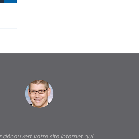
ir découvert votre site internet qui
Pour moi tout 