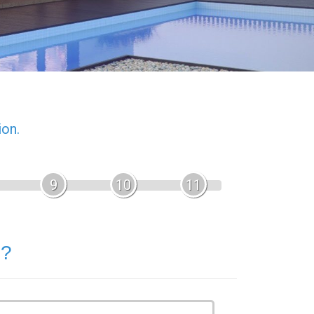
ion.
9
10
11
 ?