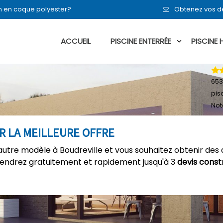
 en en coque polyester?
Obtenez vos de
ACCUEIL
PISCINE ENTERRÉE
PISCINE
653
pis
Not
ER LA MEILLEURE OFFRE
utre modèle à Boudreville et vous souhaitez obtenir des 
tiendrez gratuitement et rapidement jusqu'à 3
devis const