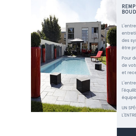
REMP
BOUD
L'entr
entret
des sy
être p
Pour d
de vot
et rec
L'entr
l'équi
équipe
UN SPÉ
L'ENTR