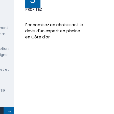
PROFITEZ
Economisez en choisissant le
ement
devis d'un expert en piscine
 pas
en Côte d'or
etien
ligne
est et
TIR