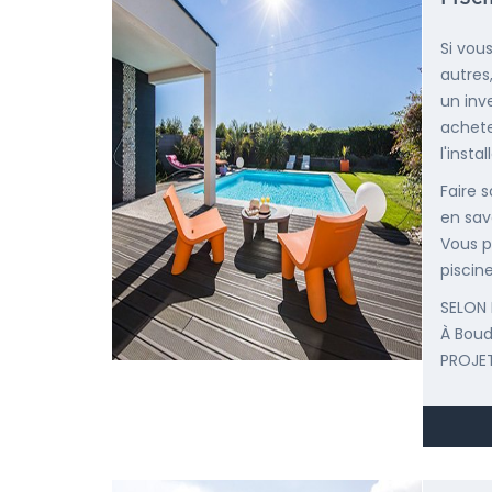
Si vou
autres
un inv
achete
l'insta
Faire 
en savo
Vous p
piscine
SELON 
À Boud
PROJET