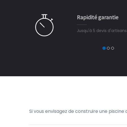
e ce plan d'eau, un livre
CHARLES
e pour la construction de la
Rapidité garantie
à on ne peut plus s'en passer.
Jusqu'à 5 devis d'artisan
Si vous envisagez de construire une piscine