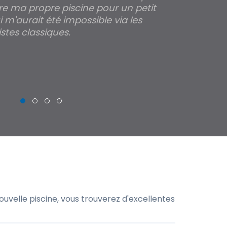
re ma propre piscine pour un petit
profondeur de
 m'aurait été impossible via les
les parois pour
stes classiques.
THIERRY
uvelle piscine, vous trouverez d'excellentes