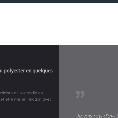
ou polyester en quelques
ciniste à Boudreville en
réalité, une piscine est bien
et être mis en relation avec
Je suis ravi d'avo