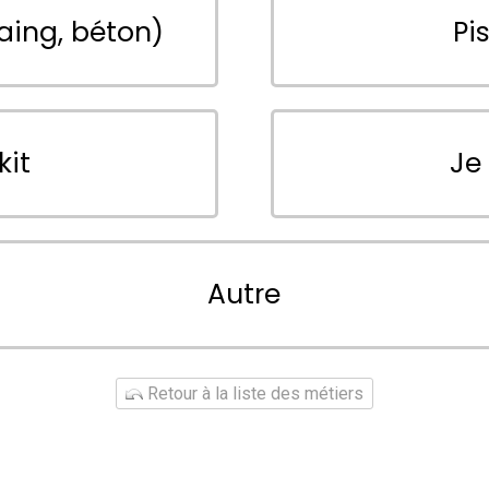
aing, béton)
Pi
kit
Je
Autre
Retour à la liste des métiers