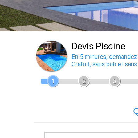
Devis Piscine
En 5 minutes, demande
Gratuit, sans pub et san
1
2
3
Q