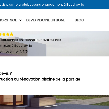
vis piscine gratuit et sans engagement à Boudreville
 HORS-SOL
DEVIS PISCINE EN LIGNE
BLOG
personnes ont donné leur
avis sur nos
cinistes à Boudreville
e moyenne:
4,4
/
5
devis ?
ruction ou rénovation piscine
de la part de