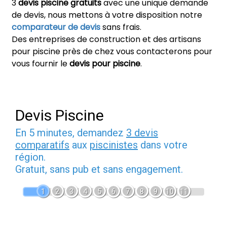
3
devis piscine gratuits
avec une unique demande
de devis, nous mettons à votre disposition notre
comparateur de devis
sans frais.
Des entreprises de construction et des artisans
pour piscine près de chez vous contacterons pour
vous fournir le
devis pour piscine
.
Devis Piscine
En 5 minutes, demandez
3 devis
comparatifs
aux
piscinistes
dans votre
région.
Gratuit, sans pub et sans engagement.
1
2
3
4
5
6
7
8
9
10
11