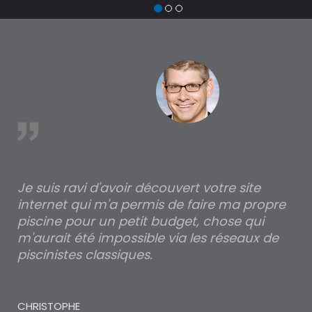
est
Je suis ravi d'avoir découvert votre site
Po
internet qui m'a permis de faire ma propre
pa
piscine pour un petit budget, chose qui
lé
m'aurait été impossible via les réseaux de
au
piscinistes classiques.
THI
CHRISTOPHE