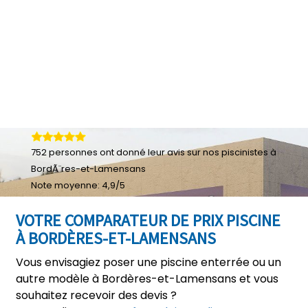
752
personnes ont donné leur
avis sur nos piscinistes à
BordÃ¨res-et-Lamensans
Note moyenne:
4,9
/
5
VOTRE COMPARATEUR DE PRIX PISCINE
À BORDÈRES-ET-LAMENSANS
Vous envisagiez poser une piscine enterrée ou un
autre modèle à Bordères-et-Lamensans et vous
souhaitez recevoir des devis ?