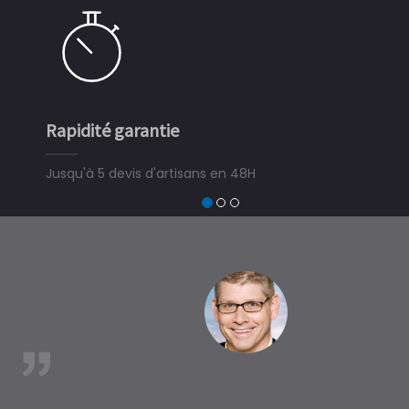
apidité garantie
Simple e
usqu'à 5 devis d'artisans en 48H
3 minutes
devis trava
trouver un 
à BordÃ¨r
est