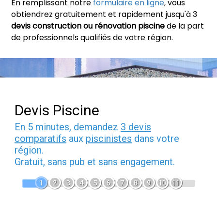
En remplissant notre
formulaire en ligne
, vous
obtiendrez gratuitement et rapidement jusqu'à 3
devis construction ou rénovation piscine
de la part
de professionnels qualifiés de votre région.
Devis Piscine
En 5 minutes, demandez
3 devis
comparatifs
aux
piscinistes
dans votre
région.
Gratuit, sans pub et sans engagement.
1
2
3
4
5
6
7
8
9
10
11