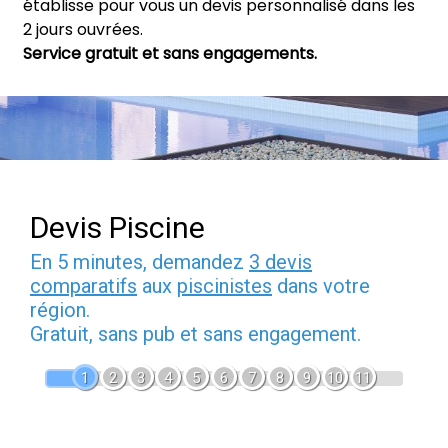
établisse pour vous un devis personnalisé dans les
2 jours ouvrées.
Service gratuit et sans engagements.
Devis Piscine
En 5 minutes, demandez
3 devis
comparatifs
aux
piscinistes
dans votre
région.
Gratuit, sans pub et sans engagement.
1
2
3
4
5
6
7
8
9
10
11