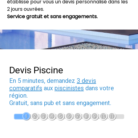
établisse pour vous un devis personnalisé dans les
2 jours ouvrées.
Service gratuit et sans engagements.
Devis Piscine
En 5 minutes, demandez
3 devis
comparatifs
aux
piscinistes
dans votre
région.
Gratuit, sans pub et sans engagement.
1
2
3
4
5
6
7
8
9
10
11