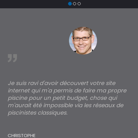
est
Je suis ravi d'avoir découvert votre site
Po
internet qui m'a permis de faire ma propre
pa
piscine pour un petit budget, chose qui
lé
m'aurait été impossible via les réseaux de
au
piscinistes classiques.
THI
CHRISTOPHE