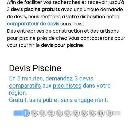
Afin de faciliter vos recherches et recevoir jusqu'à
3
devis piscine gratuits
avec une unique demande
de devis, nous mettons à votre disposition notre
comparateur de devis
sans frais.
Des entreprises de construction et des artisans
pour piscine près de chez vous contacterons pour
vous fournir le
devis pour piscine
.
Devis Piscine
En 5 minutes, demandez
3 devis
comparatifs
aux
piscinistes
dans votre
région.
Gratuit, sans pub et sans engagement.
1
2
3
4
5
6
7
8
9
10
11