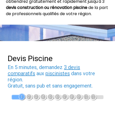
obtiendrez gratuitement et rapidement jusqu'à 3
devis construction ou rénovation piscine
de la part
de professionnels qualifiés de votre région.
Devis Piscine
En 5 minutes, demandez
3 devis
comparatifs
aux
piscinistes
dans votre
région.
Gratuit, sans pub et sans engagement.
1
2
3
4
5
6
7
8
9
10
11