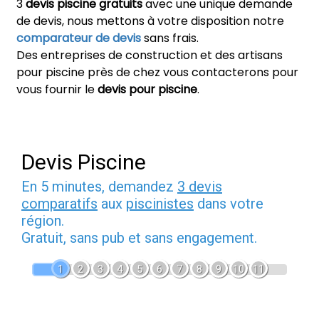
3
devis piscine gratuits
avec une unique demande
de devis, nous mettons à votre disposition notre
comparateur de devis
sans frais.
Des entreprises de construction et des artisans
pour piscine près de chez vous contacterons pour
vous fournir le
devis pour piscine
.
Devis Piscine
En 5 minutes, demandez
3 devis
comparatifs
aux
piscinistes
dans votre
région.
Gratuit, sans pub et sans engagement.
1
2
3
4
5
6
7
8
9
10
11