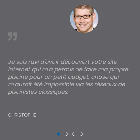
est
Je suis ravi d'avoir découvert votre site
Po
internet qui m'a permis de faire ma propre
pa
piscine pour un petit budget, chose qui
lé
m'aurait été impossible via les réseaux de
au
piscinistes classiques.
THI
CHRISTOPHE