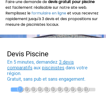
Faire une demande de
devis gratuit pour piscine
est facilement réalisable sur notre site web.
Remplissez le
formulaire en ligne
et vous recevrez
rapidement jusqu'à 3 devis et des propositions sur
mesure de piscinistes locaux.
Devis Piscine
En 5 minutes, demandez
3 devis
comparatifs
aux
piscinistes
dans votre
région.
Gratuit, sans pub et sans engagement.
1
2
3
4
5
6
7
8
9
10
11