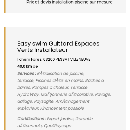
Prix et devis installation piscine sur mesure
Easy swim Guittard Espaces
Verts Installateur
1 chem Forez, 63200 PESSAT VILLENEUVE
40,0 km
de
Services :
RÃ©alisation de piscine,
terrasse, Piscines clÃ©s en mains, Baches a
barres, Pompes a chaleur, Terrasse
Hydro'Way, MaÃ§onnerie dÃ©corative, Pavage,
dallage, Paysagite, AmÃ©nagement
extÃ©rieur, Financement possible
Certifications :
Expert jardins, Garantie
dÃ©cennale, QualiPaysage