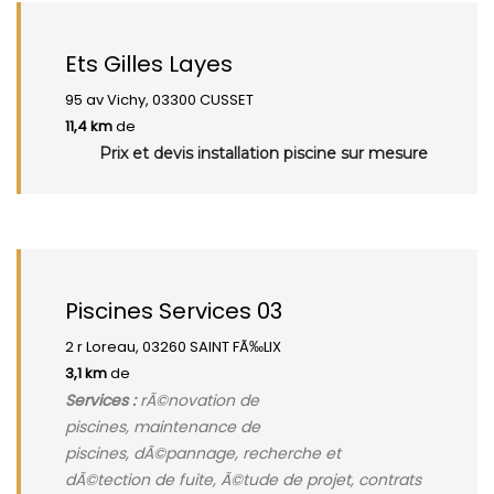
Ets Gilles Layes
95 av Vichy, 03300 CUSSET
11,4 km
de
Prix et devis installation piscine sur mesure
Piscines Services 03
2 r Loreau, 03260 SAINT FÃ‰LIX
3,1 km
de
Services :
rÃ©novation de
piscines, maintenance de
piscines, dÃ©pannage, recherche et
dÃ©tection de fuite, Ã©tude de projet, contrats