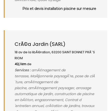
Prix et devis installation piscine sur mesure
CrÃ©a Jardin (SARL)
18 av de la libÃ©ration, 63200 SAINT BONNET PRÃˆS
RIOM
42,1 km
de
Services :
amÃ©nagement de
terrasse, MaÃ§onnerie paysagÃ¨re, pose de clÃ
´ture, amÃ©nagement de
piscine, amÃ©nagement paysager, arrosage
automatique de jardin, construction de piscine
en bÃ©ton, engazonnement, Contrat d
'entretien annuel, crÃ©ation de jardins, travaux