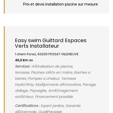
Prix et devis installation piscine sur mesure
Easy swim Guittard Espaces
Verts Installateur
1 chem Forez, 63200 PESSAT VILLENEUVE
40,0 km
de
Services :
RÃ©alisation de piscine,
terrasse, Piscines clÃ©s en mains, Baches a
barres, Pompes a chaleur, Terrasse
Hydro'Way, MaÃ§onnerie dÃ©corative, Pavage,
dallage, Paysagite, AmÃ©nagement
extÃ©rieur, Financement possible
Certifications :
Expert jardins, Garantie
dÃ©cennale, QualiPaysage