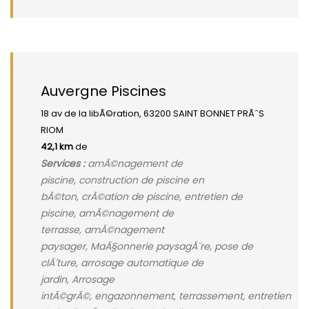
Auvergne Piscines
18 av de la libÃ©ration, 63200 SAINT BONNET PRÃˆS
RIOM
42,1 km
de
Services :
amÃ©nagement de
piscine, construction de piscine en
bÃ©ton, crÃ©ation de piscine, entretien de
piscine, amÃ©nagement de
terrasse, amÃ©nagement
paysager, MaÃ§onnerie paysagÃ¨re, pose de
clÃ´ture, arrosage automatique de
jardin, Arrosage
intÃ©grÃ©, engazonnement, terrassement, entretien