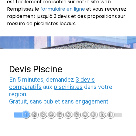
est facilement réalisable sur notre site web.
Remplissez le
formulaire en ligne
et vous recevrez
rapidement jusqu'à 3 devis et des propositions sur
mesure de piscinistes locaux.
Devis Piscine
En 5 minutes, demandez
3 devis
comparatifs
aux
piscinistes
dans votre
région.
Gratuit, sans pub et sans engagement.
1
2
3
4
5
6
7
8
9
10
11