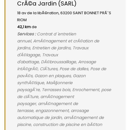
CrÃ©a Jardin (SARL)
18 av de la libÃ©ration, 63200 SAINT BONNET PRÃˆS
RIOM
42,1 km
de
Services :
Contrat d 'entretien
annuel, AmÃ©nagement et crÃ©ation de
jardins, Entretien de jardins, Travaux
d'Ã©lagage, Travaux
d'abattage, DÃ©broussaillage, Arrosage
intÃ©grÃ©, ClÃ´tures, Pose de dalles, Pose de
pavÃ©s, Gazon en plaques, Gazon
synthÃ©tique, MaÃ§onnerie
paysagÃ¨re, Terrasses bois, Enrochement, pose
de clÃ´ture, amÃ©nagement
paysager, amÃ©nagement de
terrasse, engazonnement, arrosage
automatique de jardin, amÃ©nagement de
piscine, construction de piscine en bÃ©ton