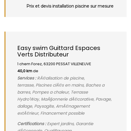
Prix et devis installation piscine sur mesure
Easy swim Guittard Espaces
Verts Distributeur
1 chem Forez, 63200 PESSAT VILLENEUVE
40,0 km
de
Services :
RÃ©alisation de piscine,
terrasse, Piscines clÃ©s en mains, Baches a
barres, Pompes a chaleur, Terrasse
Hydro'Way, MaÃ§onnerie dÃ©corative, Pavage,
dallage, Paysagite, AmÃ©nagement
extÃ©rieur, Financement possible
Certifications :
Expert jardins, Garantie
dÃ©cennale, QualiPaysage