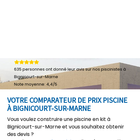
635
personnes ont donné leur
avis sur nos piscinistes à
Bignicourt-sur-Marne
Note moyenne:
4,4
/
5
VOTRE COMPARATEUR DE PRIX PISCINE
À BIGNICOURT-SUR-MARNE
Vous voulez construire une piscine en kit à
Bignicourt-sur-Marne et vous souhaitez obtenir
des devis ?