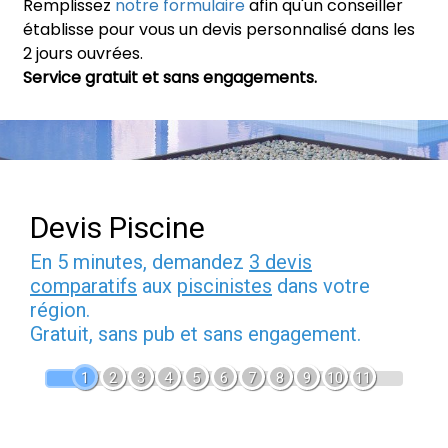
Remplissez
notre formulaire
afin qu'un conseiller
établisse pour vous un devis personnalisé dans les
2 jours ouvrées.
Service gratuit et sans engagements.
Devis Piscine
En 5 minutes, demandez
3 devis
comparatifs
aux
piscinistes
dans votre
région.
Gratuit, sans pub et sans engagement.
1
2
3
4
5
6
7
8
9
10
11