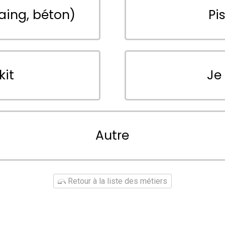
aing, béton)
Pi
kit
Je
Autre
Retour à la liste des métiers