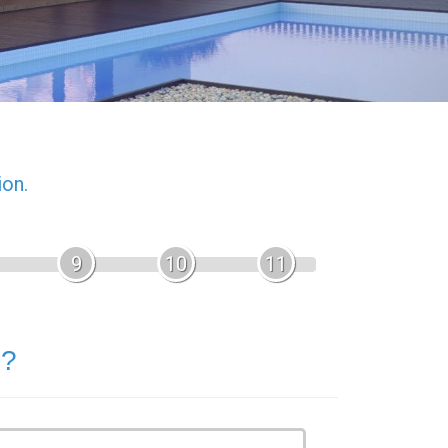
ion.
9
10
11
 ?