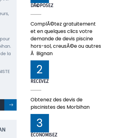
DÃ©POSEZ
urs,
ComplÃ©tez gratuitement
et en quelques clics votre
demande de devis piscine
 pour
hors-sol, creusÃ©e ou autres
bihan.
Ã Bignan
 de la
2
NISTE
RECEVEZ
Obtenez des devis de
piscinistes des Morbihan
3
AN
ÉCONOMISEZ