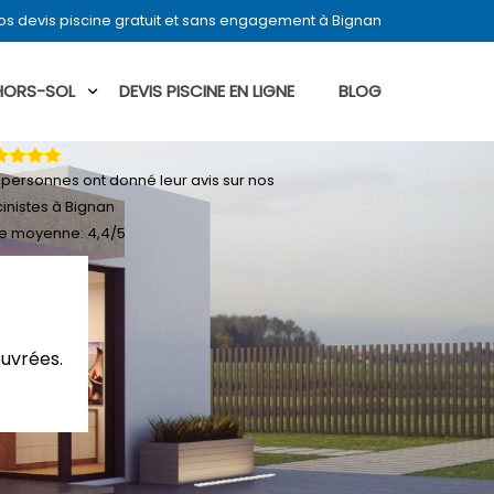
s devis piscine gratuit et sans engagement à Bignan
 HORS-SOL
DEVIS PISCINE EN LIGNE
BLOG
personnes ont donné leur
avis sur nos
cinistes à Bignan
e moyenne:
4,4
/
5
ouvrées.