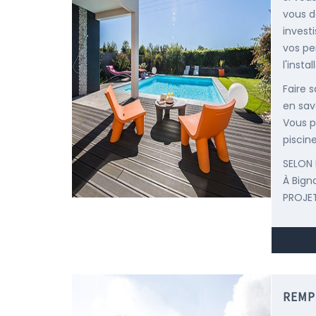
vous d
invest
vos pe
l'insta
Faire 
en sav
Vous p
piscine
SELON 
À Big
PROJET
REMP