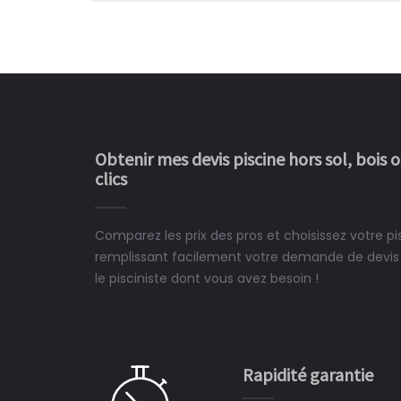
Obtenir mes devis piscine hors sol, bois 
clics
Comparez les prix des pros et choisissez votre pi
Le rêve devient enfin 
remplissant facilement votre demande de devis 
construit chez moi.
le pisciniste dont vous avez besoin !
 partagé, la joie de voir la
e ce plan d'eau, un livre
CHARLES
e pour la construction de la
Rapidité garantie
à on ne peut plus s'en passer.