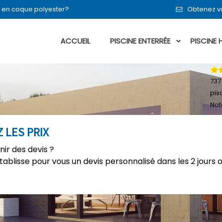
en en coque polyester?
Obtenez vo
ACCUEIL
PISCINE ENTERRÉE
PISCINE
737
pis
Not
 LES PRIX
nir des devis ?
établisse pour vous un devis personnalisé dans les 2 jours 