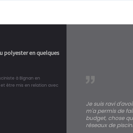
ou polyester en quelques
sciniste à Bignan en
réalité, une piscine est bien
et être mis en relation avec
Je suis ravi d'avo
m'a permis de fai
budget, chose qui
réseaux de piscini