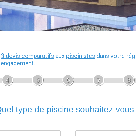
z
3 devis comparatifs
aux
piscinistes
dans votre rég
s engagement.
4
5
6
7
8
uel type de piscine souhaitez-vous