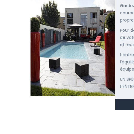
Gardez
courant
propre
Pour d
de vot
et rec
L'entr
l'équi
équipe
UN SPÉ
L'ENTR