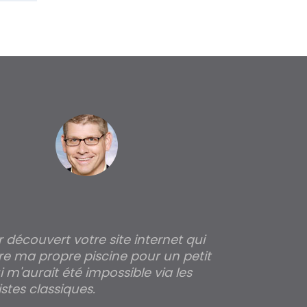
ir découvert votre site internet qui
Pour moi tout 
re ma propre piscine pour un petit
profondeur de
 m'aurait été impossible via les
les parois pour
stes classiques.