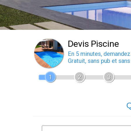
Devis Piscine
En 5 minutes, demande
Gratuit, sans pub et san
1
2
3
Q