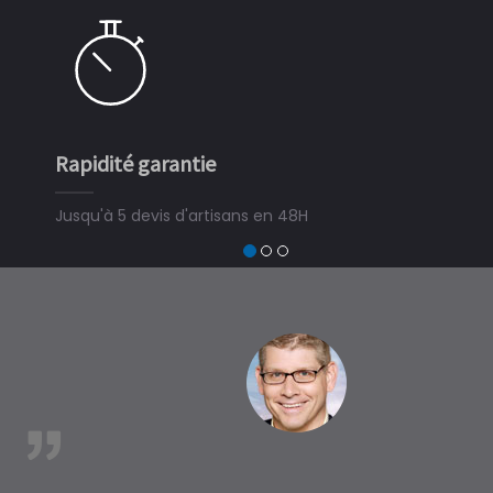
Rapidité garantie
Simple
Jusqu'à 5 devis d'artisans en 48H
3 minut
devis tr
trouver
à Bieuj
est