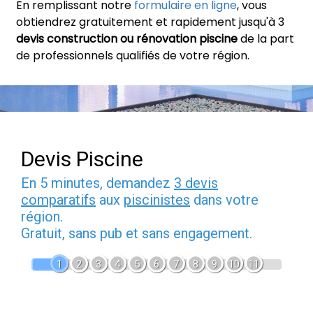
En remplissant notre
formulaire en ligne
, vous
obtiendrez gratuitement et rapidement jusqu'à 3
devis construction ou rénovation piscine
de la part
de professionnels qualifiés de votre région.
Devis Piscine
En 5 minutes, demandez
3 devis
comparatifs
aux
piscinistes
dans votre
région.
Gratuit, sans pub et sans engagement.
1
2
3
4
5
6
7
8
9
10
11