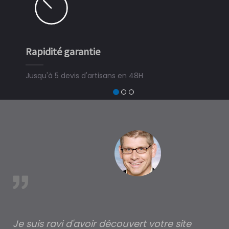
Rapidité garantie
Simpl
Jusqu'à 5 devis d'artisans en 48H
3 min
devis 
trouve
à Bier
est
Je suis ravi d'avoir découvert votre site
Po