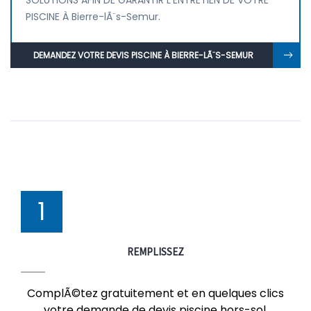
SOLUTIONS AFIN DE GARANTIR L'ENTRETIEN DE VOTRE
PISCINE À Bierre-lÃ¨s-Semur.
DEMANDEZ VOTRE DEVIS PISCINE À BIERRE-LÃ¨S-SEMUR
1
REMPLISSEZ
ComplÃ©tez gratuitement et en quelques clics
votre demande de devis piscine hors-sol,