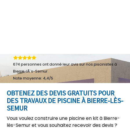
674
personnes ont donné leur
avis sur nos piscinistes à
Bierre-lÃ¨s-Semur
Note moyenne:
4,4
/
5
OBTENEZ DES DEVIS GRATUITS POUR
DES TRAVAUX DE PISCINE À BIERRE-LÈS-
SEMUR
Vous voulez construire une piscine en kit à Bierre-
lès-Semur et vous souhaitez recevoir des devis ?