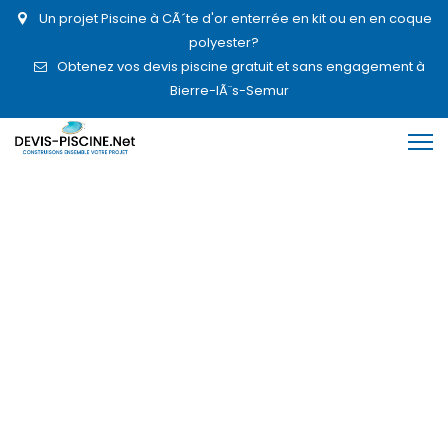
Un projet Piscine à CÃ´te d'or enterrée en kit ou en en coque
polyester?
Obtenez vos devis piscine gratuit et sans engagement à
Bierre-lÃ¨s-Semur