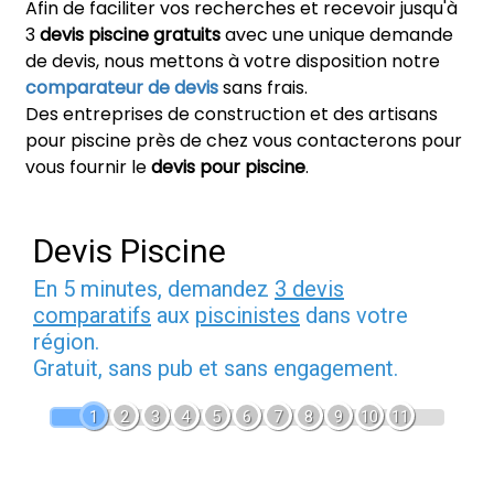
Afin de faciliter vos recherches et recevoir jusqu'à
3
devis piscine gratuits
avec une unique demande
de devis, nous mettons à votre disposition notre
comparateur de devis
sans frais.
Des entreprises de construction et des artisans
pour piscine près de chez vous contacterons pour
vous fournir le
devis pour piscine
.
Devis Piscine
En 5 minutes, demandez
3 devis
comparatifs
aux
piscinistes
dans votre
région.
Gratuit, sans pub et sans engagement.
1
2
3
4
5
6
7
8
9
10
11