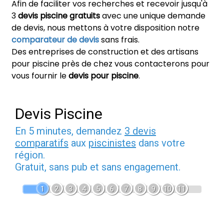
Afin de faciliter vos recherches et recevoir jusqu'à
3
devis piscine gratuits
avec une unique demande
de devis, nous mettons à votre disposition notre
comparateur de devis
sans frais.
Des entreprises de construction et des artisans
pour piscine près de chez vous contacterons pour
vous fournir le
devis pour piscine
.
Devis Piscine
En 5 minutes, demandez
3 devis
comparatifs
aux
piscinistes
dans votre
région.
Gratuit, sans pub et sans engagement.
1
2
3
4
5
6
7
8
9
10
11