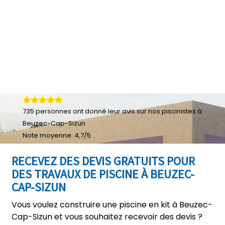
735
personnes ont donné leur
avis sur nos piscinistes à
Beuzec-Cap-Sizun
Note moyenne:
4,7
/
5
RECEVEZ DES DEVIS GRATUITS POUR
DES TRAVAUX DE PISCINE À BEUZEC-
CAP-SIZUN
Vous voulez construire une piscine en kit à Beuzec-
Cap-Sizun et vous souhaitez recevoir des devis ?